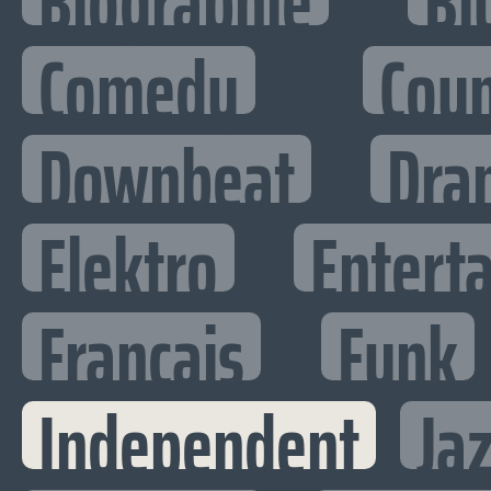
Biographie
Bl
Comedy
Cou
Downbeat
Dra
Elektro
Enterta
Francais
Funk
Independent
Ja