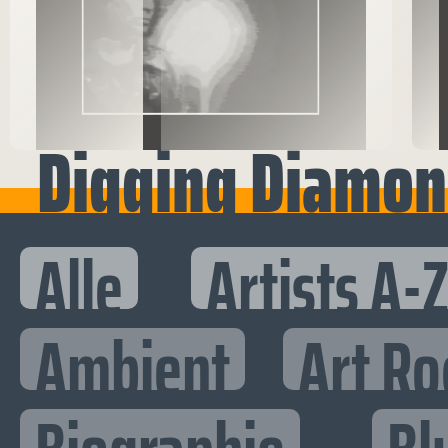
Digging Diamon
Alle
Artists A-
Ambient
Art Ro