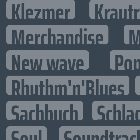
Klezmer
Kraut
Merchandise
M
New wave
Po
Rhythm'n'Blues
Sachbuch
Schla
Soul
Soundtrac