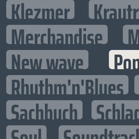
Klezmer
Kraut
Merchandise
M
New wave
Po
Rhythm'n'Blues
Sachbuch
Schla
Soul
Soundtrac