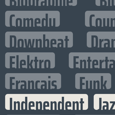
Biographie
Bl
Comedy
Cou
Downbeat
Dra
Elektro
Enterta
Francais
Funk
Independent
Ja