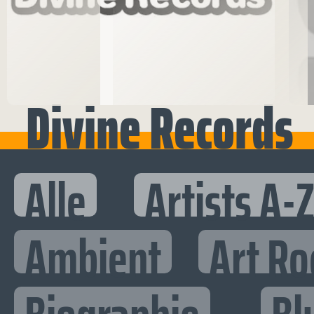
Divine Records
Alle
Artists A-
Ambient
Art Ro