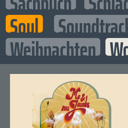
Sachbuch
Schla
Soul
Soundtrac
Weihnachten
Wo