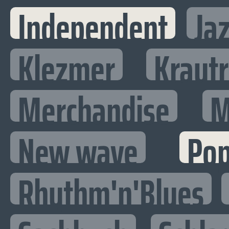
Independent
Ja
Klezmer
Kraut
Merchandise
M
New wave
Po
Rhythm'n'Blues