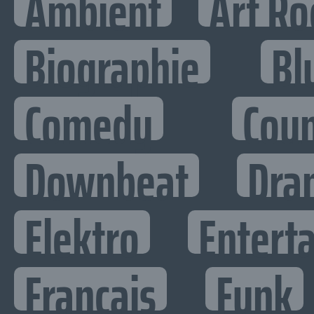
Ambient
Art Ro
Biographie
Bl
Comedy
Cou
Downbeat
Dra
Elektro
Enterta
Francais
Funk