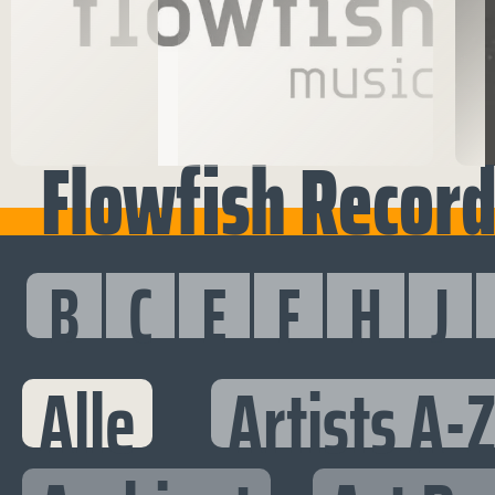
Flowfish Record
B
C
E
F
H
J
Alle
Artists A-