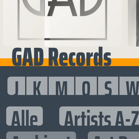
GAD Records
J
K
M
Q
S
Alle
Artists A-