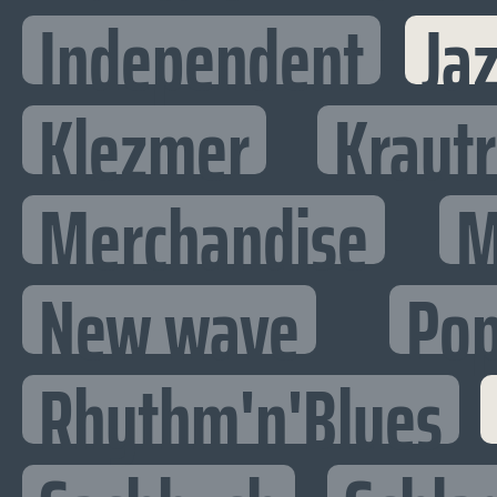
Independent
Ja
Klezmer
Kraut
Merchandise
M
New wave
Po
Rhythm'n'Blues