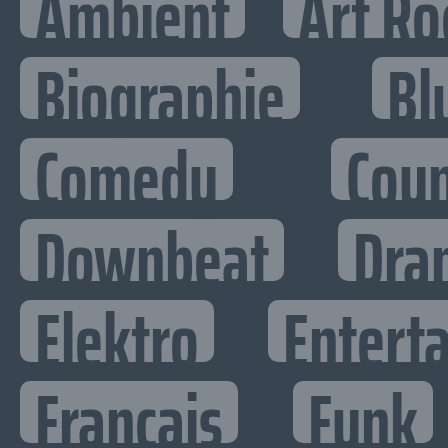
Ambient
Art Ro
Biographie
Bl
Comedy
Cou
Downbeat
Dra
Elektro
Enterta
Francais
Funk