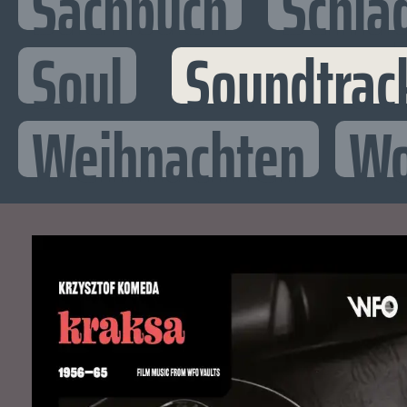
Sachbuch
Schla
Soul
Soundtrac
Weihnachten
Wo