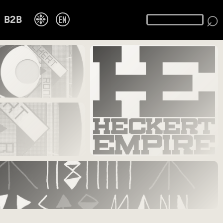
⌕
❉
EN
B2B