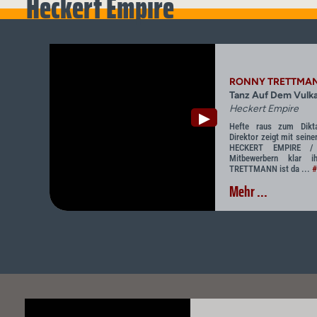
Heckert Empire
RONNY TRETTMA
Tanz Auf Dem Vulk
Heckert Empire
▶
Hefte raus zum Dikta
Direktor zeigt mit sein
HECKERT EMPIRE /
Mitbewerbern klar 
TRETTMANN ist da ...
#
Mehr ...