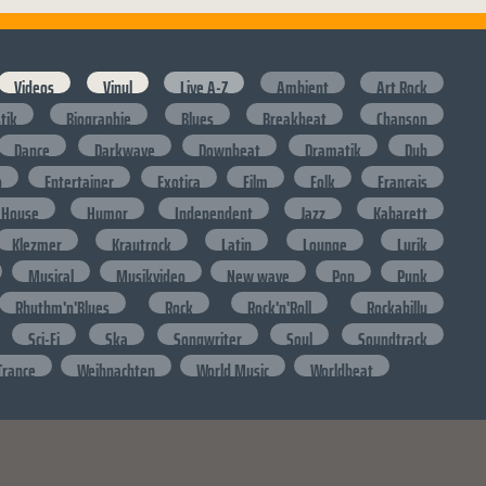
Videos
Vinyl
Live A-Z
Ambient
Art Rock
stik
Biographie
Blues
Breakbeat
Chanson
Dance
Darkwave
Downbeat
Dramatik
Dub
o
Entertainer
Exotica
Film
Folk
Francais
House
Humor
Independent
Jazz
Kabarett
Klezmer
Krautrock
Latin
Lounge
Lyrik
Musical
Musikvideo
New wave
Pop
Punk
Rhythm'n'Blues
Rock
Rock'n'Roll
Rockabilly
Sci-Fi
Ska
Songwriter
Soul
Soundtrack
Trance
Weihnachten
World Music
Worldbeat