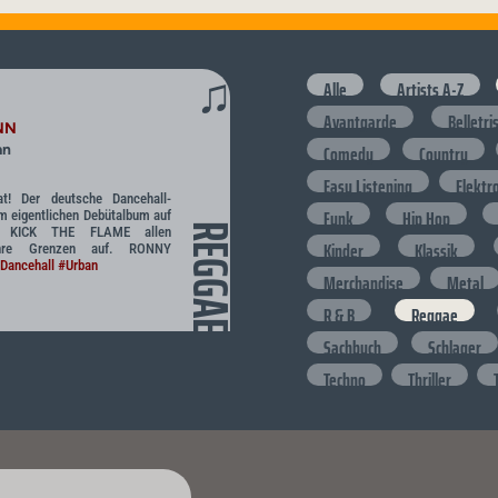
♫
Alle
Artists A-Z
Avantgarde
Belletri
NN
Comedy
Country
an
Easy Listening
Elektr
t! Der deutsche Dancehall-
Funk
Hip Hop
em eigentlichen Debütalbum auf
REGGAE
 KICK THE FLAME allen
Kinder
Klassik
ihre Grenzen auf. RONNY
Dancehall
#Urban
Merchandise
Metal
R & B
Reggae
Sachbuch
Schlager
Techno
Thriller