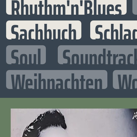
Rhythm'n'Blues
Sachbuch
Schla
Soul
Soundtrac
Weihnachten
Wo