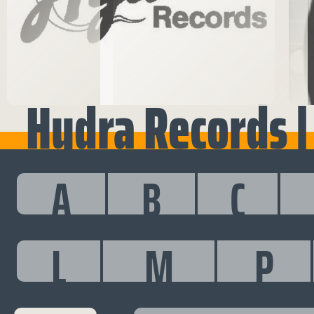
Hydra Records |
A
B
C
L
M
P