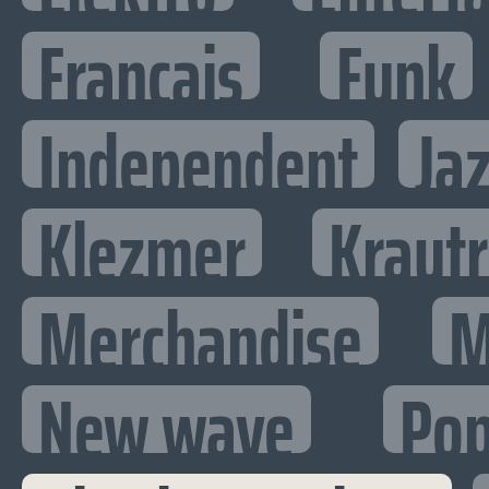
Francais
Funk
Independent
Ja
Klezmer
Kraut
Merchandise
M
New wave
Po