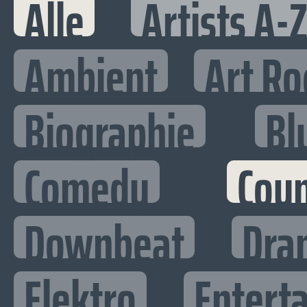
Alle
Artists A-
Ambient
Art Ro
Biographie
Bl
Comedy
Cou
Downbeat
Dra
Elektro
Enterta