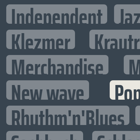
Independent
Ja
Klezmer
Kraut
Merchandise
M
New wave
Po
Rhythm'n'Blues