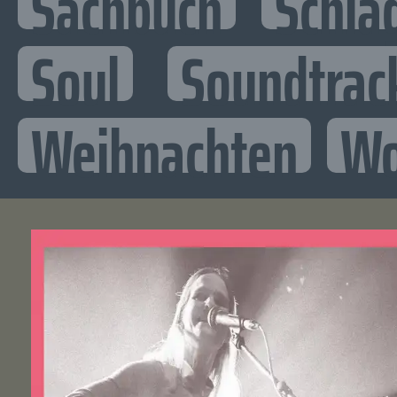
Sachbuch
Schla
Soul
Soundtrac
Weihnachten
Wo