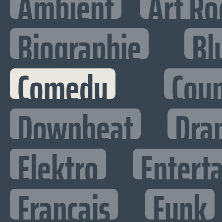
Ambient
Art Ro
Biographie
Bl
Comedy
Cou
Downbeat
Dra
Elektro
Enterta
Francais
Funk