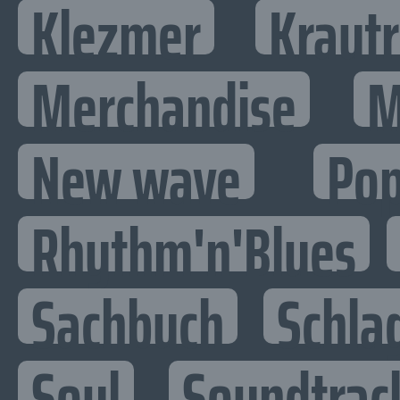
Klezmer
Kraut
Merchandise
M
New wave
Po
Rhythm'n'Blues
Sachbuch
Schla
Soul
Soundtrac