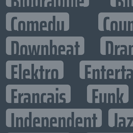
Biographie
Bl
Comedy
Cou
Downbeat
Dra
Elektro
Enterta
Francais
Funk
Independent
Ja