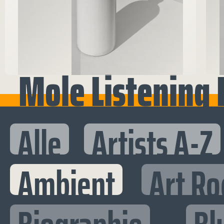
Mole Listening 
Alle
Artists A-Z
Ambient
Art Ro