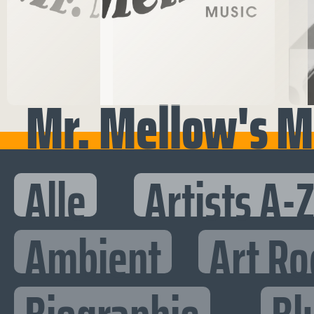
Mr. Mellow's M
Alle
Artists A-
Ambient
Art Ro