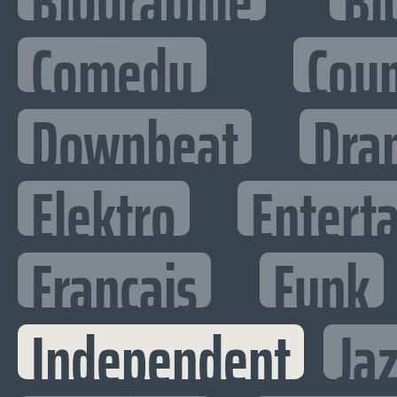
Biographie
Bl
Comedy
Cou
Downbeat
Dra
Elektro
Enterta
Francais
Funk
Independent
Ja