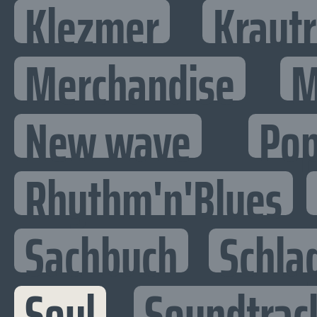
Klezmer
Kraut
Merchandise
M
New wave
Po
Rhythm'n'Blues
Sachbuch
Schla
Soul
Soundtrac