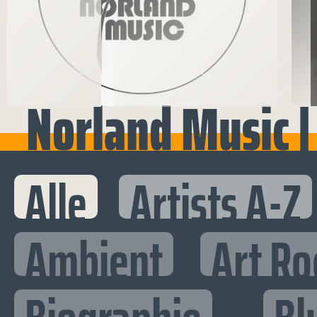
Norland Music |
Alle
Artists A-Z
Ambient
Art Ro