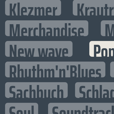
Klezmer
Kraut
Merchandise
M
New wave
Po
Rhythm'n'Blues
Sachbuch
Schla
Soul
Soundtrac