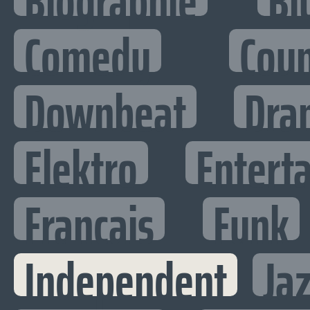
Biographie
Bl
Comedy
Cou
Downbeat
Dra
Elektro
Enterta
Francais
Funk
Independent
Ja