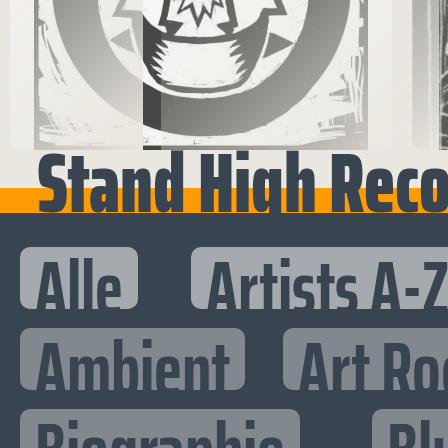
Stand High Rec
Alle
Artists A-
Ambient
Art Ro