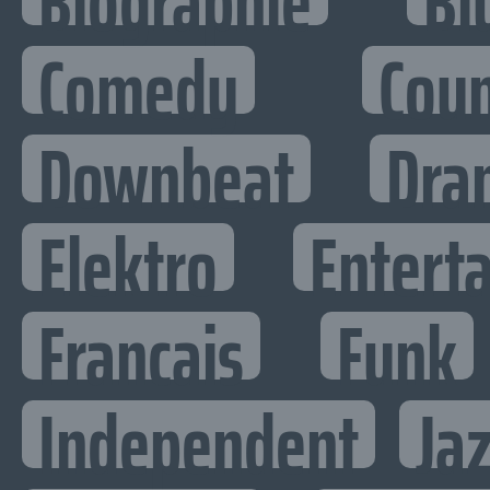
Biographie
Bl
Comedy
Cou
Downbeat
Dra
Elektro
Enterta
Francais
Funk
Independent
Ja