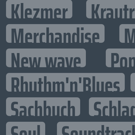
Klezmer
Kraut
Merchandise
M
New wave
Po
Rhythm'n'Blues
Sachbuch
Schla
Soul
Soundtrac