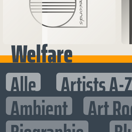
Welfare
Alle
Artists A-
Ambient
Art Ro