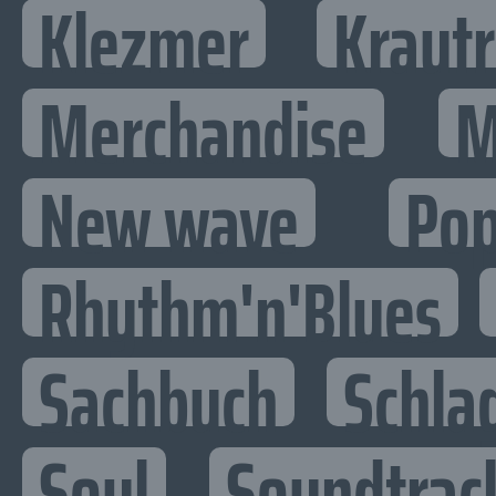
Klezmer
Kraut
Merchandise
M
New wave
Po
Rhythm'n'Blues
Sachbuch
Schla
Soul
Soundtrac