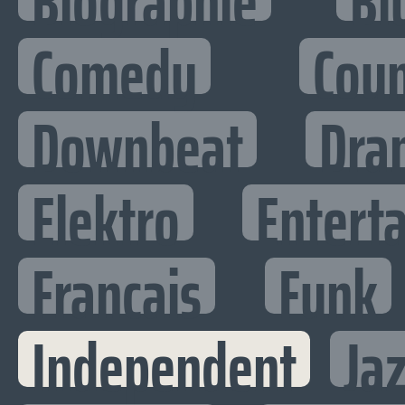
Biographie
Bl
Comedy
Cou
Downbeat
Dra
Elektro
Enterta
Francais
Funk
Independent
Ja