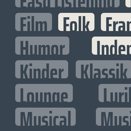
Easy Listening
Film
Folk
Fra
Humor
Inde
Kinder
Klassik
Lounge
Lyri
Musical
Mus