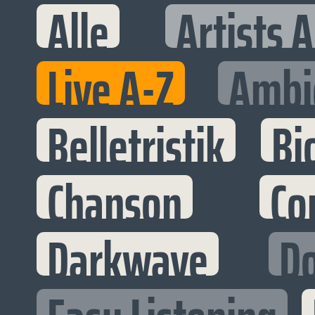
Alle
Artists 
Live A-Z
Ambi
Belletristik
Bi
Chanson
Co
Darkwave
D