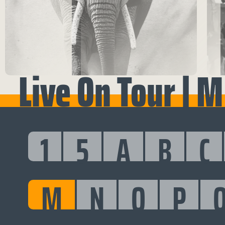
Live On Tour | M
1
5
A
B
C
M
N
O
P