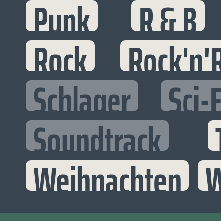
Punk
R & B
Rock
Rock'n'R
Schlager
Sci-F
Soundtrack
Weihnachten
W