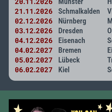
20
11
2026
Münster
H
.
.
21
11
2026
Schmalkalden
V
.
.
02
12
2026
Nürnberg
M
.
.
03
12
2026
Dresden
O
.
.
04
12
2026
Eisenach
S
.
.
04
02
2027
Bremen
E
.
.
05
02
2027
Lübeck
T
.
.
06
02
2027
Kiel
S
.
.