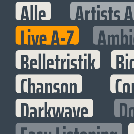
Alle
Artists 
Live A-Z
Ambi
Belletristik
Bi
Chanson
Co
Darkwave
D