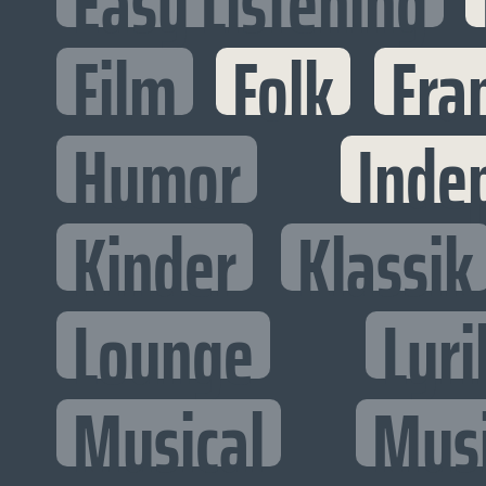
Easy Listening
Film
Folk
Fra
Humor
Inde
Kinder
Klassik
Lounge
Lyri
Musical
Mus