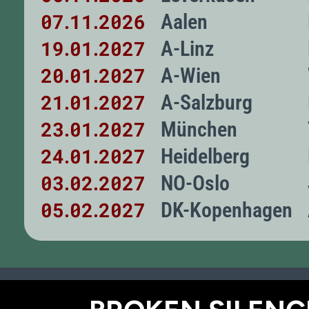
07
11
2026
Aalen
.
.
19
01
2027
A-Linz
.
.
20
01
2027
A-Wien
.
.
21
01
2027
A-Salzburg
.
.
23
01
2027
München
.
.
24
01
2027
Heidelberg
.
.
03
02
2027
NO-Oslo
.
.
05
02
2027
DK-Kopenhagen
.
.