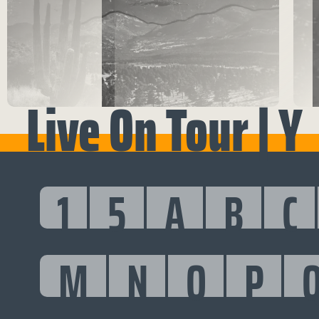
Live On Tour | Y
1
5
A
B
C
M
N
O
P