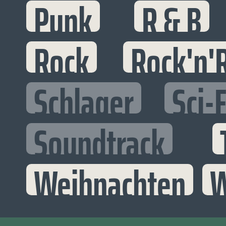
Punk
R & B
Rock
Rock'n'R
Schlager
Sci-F
Soundtrack
Weihnachten
W