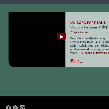
UNICORN PARTISANS
Vinyl
✦
Unicorn Partisans
Major Label
▶
Debüt-Vinylveröffentlichun
Electro-Punk-Duos aus Leip
Major Label. Aus der Erfahr
politischem Aktivismus, jahre
versc ...
#Techno
#Elektronik
Mehr ...