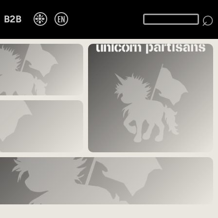
⌕
❉
EN
B2B