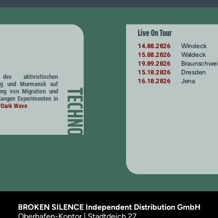
Live On Tour
14
08
2026
Windeck
.
.
15
08
2026
Waldeck
.
.
19
09
2026
Braunschwe
.
.
15
10
2026
Dresden
.
.
g des aktivistischen
16
10
2026
Jena
.
.
zig und Murmansk auf
ung von Migration und
TECHNO
langen Experimenten in
#Dark Wave
BROKEN SILENCE Independent Distribution GmbH
Oberhafen-Kontor | Stadtdeich 27