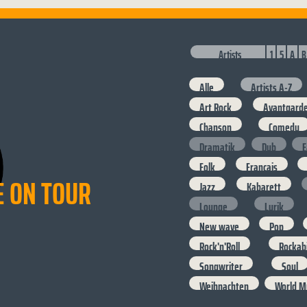
Artists
1
5
A
B
Alle
Artists A-Z
Art Rock
Avantgard
Chanson
Comedy
Dramatik
Dub
E
Folk
Francais
E ON TOUR
Jazz
Kabarett
Lounge
Lyrik
New wave
Pop
Rock'n'Roll
Rockabi
Songwriter
Soul
Weihnachten
World M