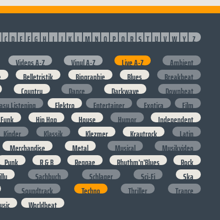
C
D
E
F
G
H
I
J
K
L
M
N
O
P
Q
R
S
T
U
V
W
Y
Z
Videos A-Z
Vinyl A-Z
Live A-Z
Ambient
e
Belletristik
Biographie
Blues
Breakbeat
Country
Dance
Darkwave
Downbeat
asy Listening
Elektro
Entertainer
Exotica
Film
Funk
Hip Hop
House
Humor
Independent
Kinder
Klassik
Klezmer
Krautrock
Latin
Merchandise
Metal
Musical
Musikvideo
Punk
R & B
Reggae
Rhythm'n'Blues
Rock
lly
Sachbuch
Schlager
Sci-Fi
Ska
Soundtrack
Techno
Thriller
Trance
usic
Worldbeat