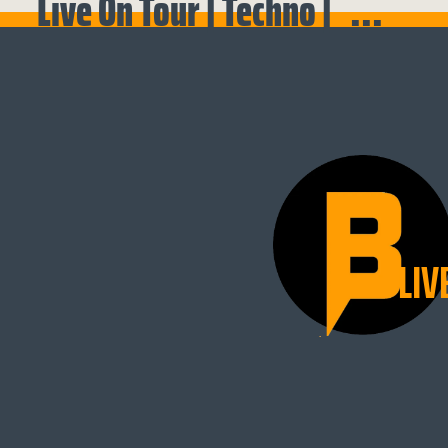
Live On Tour | Techno | ...
LIV