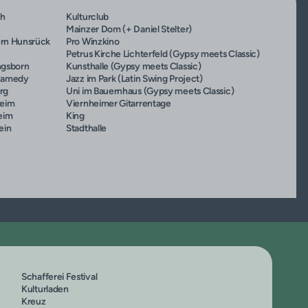
ch
Kulturclub
Mainzer Dom (+ Daniel Stelter)
rn Hunsrück
Pro Winzkino
Petrus Kirche Lichterfeld (Gypsy meets Classic)
ngsborn
Kunsthalle (Gypsy meets Classic)
Namedy
Jazz im Park (Latin Swing Project)
rg
Uni im Bauernhaus (Gypsy meets Classic)
heim
Viernheimer Gitarrentage
eim
King
ein
Stadthalle
Schafferei Festival
Kulturladen
Kreuz