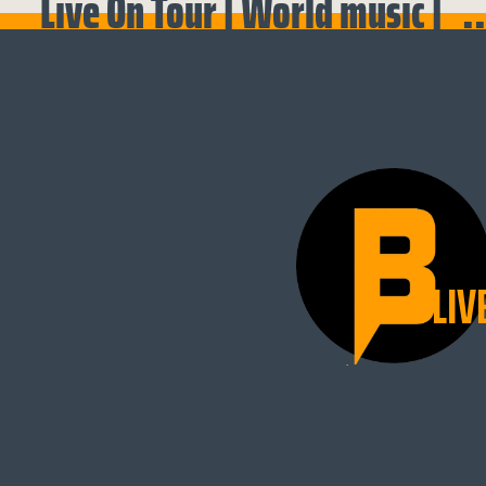
Live On Tour | World music | .
LIV