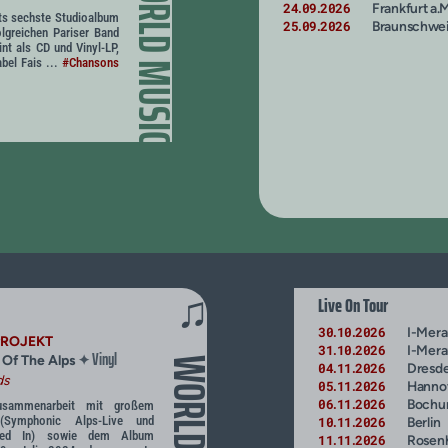
WORLD MUSIC
24
09
2026
Frankfurt a.M
.
.
eits sechste Studioalbum
25
09
2026
Braunschwe
.
.
olgreichen Pariser Band
int als CD und Vinyl-LP,
bel Fais ...
#Chansons
♫
Live On Tour
30
10
2026
I-Mer
.
.
PROJEKT
31
10
2026
I-Mer
.
.
Vinyl
✦
 Of The Alps
04
11
2026
Dresd
.
.
ds
05
11
2026
Hanno
.
.
06
11
2026
Boch
.
.
Zusammenarbeit mit großem
 (Symphonic Alps-Live und
10
11
2026
Berlin
.
.
gged In) sowie dem Album
11
11
2026
Rosen
.
.