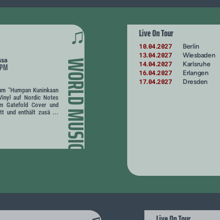
♫
Live On Tour
10
04
2027
Berlin
.
.
13
04
2027
Wiesbaden
.
.
ssa
WORLD MUSIC
14
04
2027
Karlsruhe
.
.
RPM
16
04
2027
Erlangen
.
.
17
04
2027
Dresden
.
.
bum "Humpan Kuninkaan
Vinyl auf Nordic Notes
 im Gatefold Cover und
t und enthält zusä ...
Live On Tour