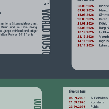
♫
08
08
2026
Biebri
.
.
09
08
2026
Mainz
.
.
WORLD MUSIC
e
15
08
2026
Simme
.
.
20
08
2026
Berlin
.
.
21
08
2026
Kühlu
ommierte Gitarrenvirtuose mit
.
.
 Music und im Latin Swing,
23
08
2026
Burg 
.
.
n Django Reinhardt und Träger
10
10
2026
Goßbe
.
.
latten Preises 2019“ präs ...
23
10
2026
Viern
.
.
14
11
2026
Ingelh
.
.
28
11
2026
Lahnst
.
.
Live On Tour
05
09
2026
A-Feldkirch
.
.
21
09
2026
Konstanz
.
.
23
09
2026
Fulda
.
.