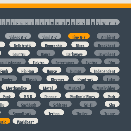
C
D
E
F
G
H
I
J
K
L
M
N
O
P
Q
R
S
T
U
V
W
Y
Z
Videos A-Z
Vinyl A-Z
Live A-Z
Ambient
e
Belletristik
Biographie
Blues
Breakbeat
Country
Dance
Darkwave
Downbeat
asy Listening
Elektro
Entertainer
Exotica
Film
Funk
Hip Hop
House
Humor
Independent
Kinder
Klassik
Klezmer
Krautrock
Latin
Merchandise
Metal
Musical
Musikvideo
Punk
R & B
Reggae
Rhythm'n'Blues
Rock
lly
Sachbuch
Schlager
Sci-Fi
Ska
Soundtrack
Techno
Thriller
Trance
usic
Worldbeat