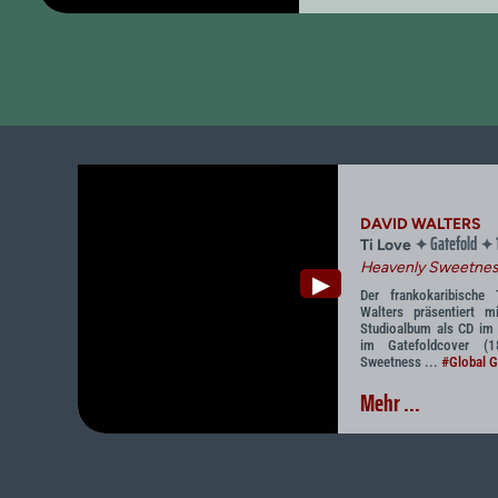
DAVID WALTERS
Gatefold
✦
✦
Ti Love
Heavenly Sweetnes
▶
Der frankokaribische 
Walters präsentiert 
Studioalbum als CD im 
im Gatefoldcover (
Sweetness ...
#Global 
Mehr ...