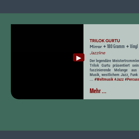
TRILOK GURTU
180 Gramm
Vinyl
✦
✦
Mirror
Jazzline
▶
Der legendäre Meistertrommler
Trilok Gurtu präsentiert se
faszinierende Melange aus 
Musik, westlichem Jazz, Funk 
...
#Weltmusik
#Jazz
#Percus
Mehr ...