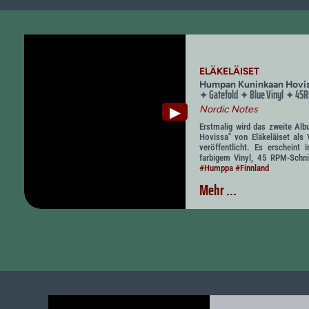
ELÄKELÄISET
Humpan Kuninkaan Hovi
Gatefold
Blue Vinyl
45
✦
✦
✦
Nordic Notes
▶
Erstmalig wird das zweite Al
Hovissa" von Eläkeläiset als 
veröffentlicht. Es erscheint
farbigem Vinyl, 45 RPM-Schnit
#Humppa
#Finnland
Mehr ...