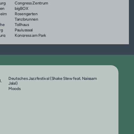
urg
Congress Zentrum
en
bigBOX
eim
Rosengarten
Tanzbrunnen
uhe
Tollhaus
rg
Paulussaal
urg
Kongress am Park
z
Kunsthaus
z
Kunsthaus
ng
Kulturforum
Konzerthaus
Deutsches Jazzfestival (Shake Stew feat. Naissam
.
Jalal)
Moods