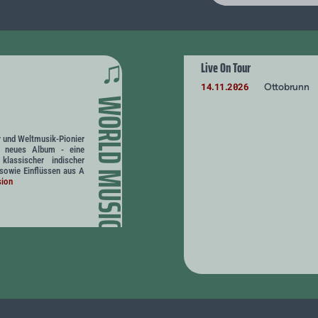
♫
Live On Tour
14
11
2026
Ottobrunn
.
.
WORLD MUSIC
 und Weltmusik-Pionier
in neues Album - eine
klassischer indischer
sowie Einflüssen aus A
sion