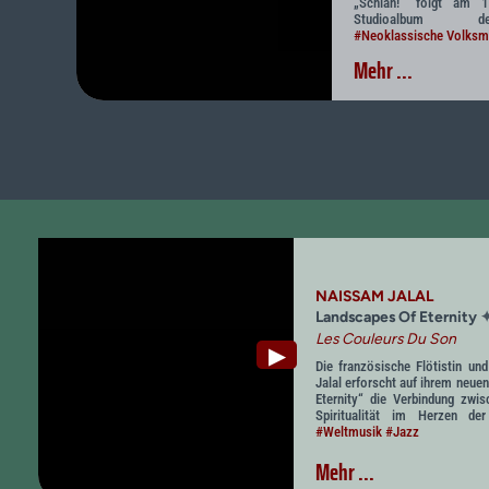
„Schïan!“ folgt am 
Studioalbum
#Neoklassische Volksm
Mehr ...
NAISSAM JALAL
Landscapes Of Eternity
Les Couleurs Du Son
▶
Die französische Flötistin u
Jalal erforscht auf ihrem neu
Eternity“ die Verbindung zwi
Spiritualität im Herzen der 
#Weltmusik
#Jazz
Mehr ...