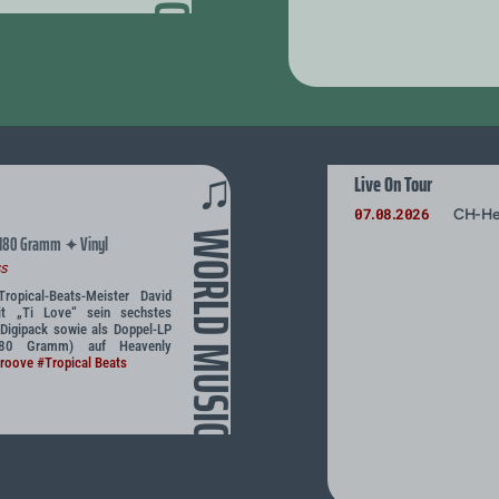
♫
Live On Tour
07
08
2026
CH-He
.
.
WORLD MUSIC
180 Gramm
Vinyl
✦
s
Tropical-Beats-Meister David
mit „Ti Love“ sein sechstes
Digipack sowie als Doppel-LP
180 Gramm) auf Heavenly
Groove
#Tropical Beats