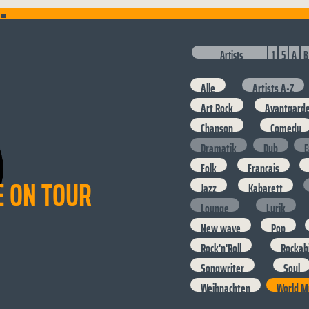
..
Artists
1
5
A
B
Alle
Artists A-Z
Art Rock
Avantgard
Chanson
Comedy
Dramatik
Dub
E
Folk
Francais
E ON TOUR
Jazz
Kabarett
Lounge
Lyrik
New wave
Pop
Rock'n'Roll
Rockabi
Songwriter
Soul
Weihnachten
World M