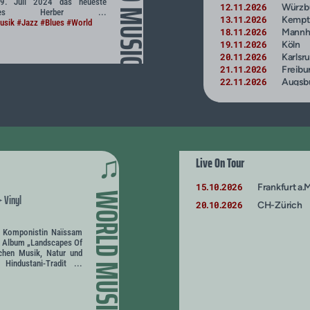
WORLD MUSIC
19. Juli 2024 das neueste
12
11
2026
Würzb
.
.
 des Herber ...
13
11
2026
Kempt
.
.
usik
#Jazz
#Blues
#World
18
11
2026
Mannh
.
.
19
11
2026
Köln
.
.
20
11
2026
Karlsr
.
.
21
11
2026
Freibu
.
.
22
11
2026
Augsb
.
.
26
11
2026
A-Wei
.
.
27
11
2026
A-Wei
.
.
28
11
2026
Altötti
.
.
29
11
2026
Wien
.
.
♫
Live On Tour
15
10
2026
Frankfurt a.M
.
.
WORLD MUSIC
Vinyl
✦
20
10
2026
CH-Zürich
.
.
nd Komponistin Naïssam
en Album „Landscapes Of
schen Musik, Natur und
Hindustani-Tradit ...