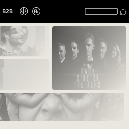
⌕
❉
EN
B2B