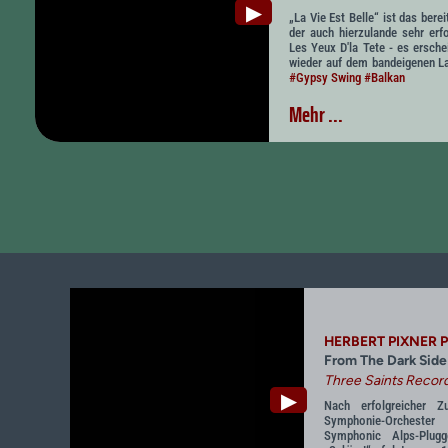
▶
„La Vie Est Belle“ ist das ber
der auch hierzulande sehr erf
Les Yeux D'la Tete - es ersche
wieder auf dem bandeigenen La
#Gypsy Swing
#Balkan
Mehr ...
HERBERT PIXNER 
From The Dark Side
Three Saints Recor
▶
Nach erfolgreicher 
Symphonie-Orchester
Symphonic Alps-Plu