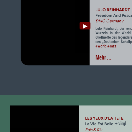
LULO REINHARDT
Freedom And Peac
DMG Germany
▶
Lulo Reinhardt, der ren
Wurzeln in der World
Großneffe des legendäre
des „Deutschen Schallp
#World
#Jazz
Mehr ...
LES YEUX D'LA TETE
Vinyl
✦
La Vie Est Belle
Fais & Ris