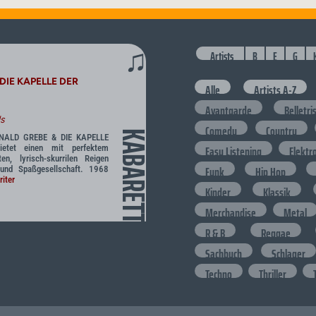
♫
Artists
B
E
G
DIE KAPELLE DER
Alle
Artists A-Z
Avantgarde
Belletri
s
Comedy
Country
KABARETT
INALD GREBE & DIE KAPELLE
Easy Listening
Elektr
tet einen mit perfektem
en, lyrisch-skurrilen Reigen
Funk
Hip Hop
 und Spaßgesellschaft. 1968
iter
Kinder
Klassik
Merchandise
Metal
R & B
Reggae
Sachbuch
Schlager
Techno
Thriller