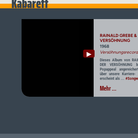
Kabarett
RAINALD GREBE & 
VERSÖHNUNG
1968
Versöhnungsrecord
▶
Dieses Album von RA
DER VERSÖHNUNG bie
Popappeal angereichert
über unsere Karriere-
erscheint als ...
#Songwr
Mehr ...