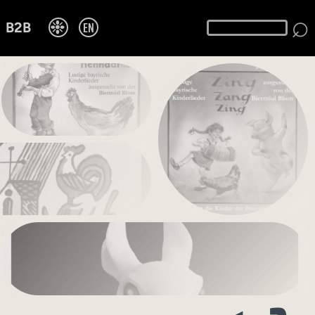
⌕
❉
EN
B2B