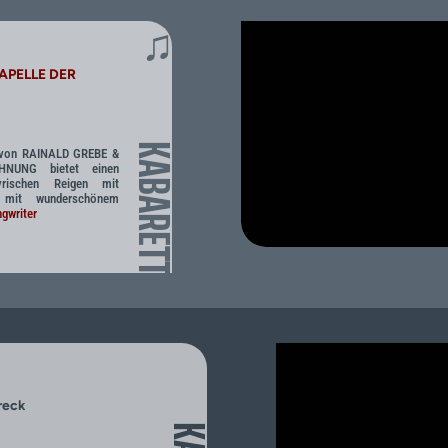
♫
KAPELLE DER
KABARETT
m von RAINALD GREBE &
NUNG bietet einen
lyrischen Reigen mit
 mit wunderschönem
gwriter
reck