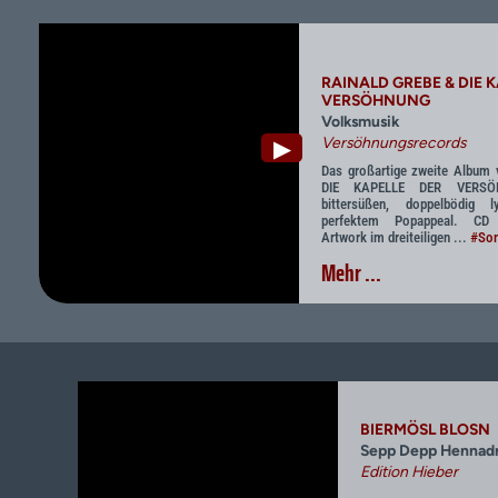
RAINALD GREBE & DIE 
VERSÖHNUNG
Volksmusik
Versöhnungsrecords
▶
Das großartige zweite Albu
DIE KAPELLE DER VERSÖH
bittersüßen, doppelbödig 
perfektem Popappeal. CD
Artwork im dreiteiligen ...
#Son
Mehr ...
BIERMÖSL BLOSN
Sepp Depp Hennad
Edition Hieber