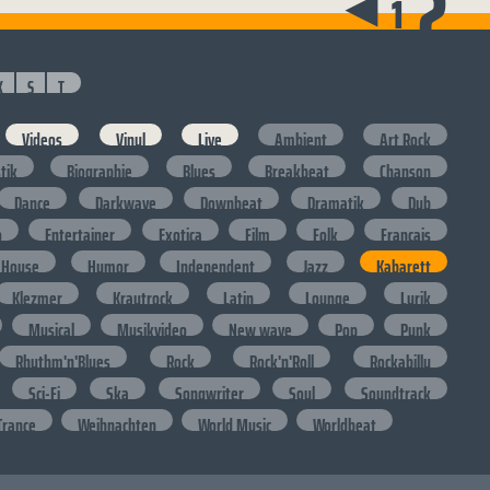
2
▶
1
K
S
T
Videos
Vinyl
Live
Ambient
Art Rock
stik
Biographie
Blues
Breakbeat
Chanson
Dance
Darkwave
Downbeat
Dramatik
Dub
o
Entertainer
Exotica
Film
Folk
Francais
House
Humor
Independent
Jazz
Kabarett
Klezmer
Krautrock
Latin
Lounge
Lyrik
Musical
Musikvideo
New wave
Pop
Punk
Rhythm'n'Blues
Rock
Rock'n'Roll
Rockabilly
Sci-Fi
Ska
Songwriter
Soul
Soundtrack
Trance
Weihnachten
World Music
Worldbeat