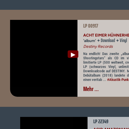
LP 00917
ACHT EIMER HÜHNERH
Download
Vinyl
✦
✦
'album'
Destiny Records
▶
Na endlich! Das zweite „album
Shootingstars“ als CD im vie
limitierte LP (500 weltweit, c
LP (schwarzes Vinyl, unlimit
Downloadcode auf DESTINY. Mi
Debütalbum (2018) landete d
einen veritab ...
#Akustik-Punk
Mehr ...
LP 22349