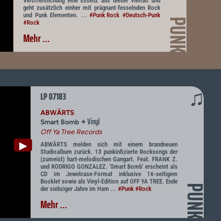
Veröffentlichung eine Essenz aus dieser Vielfalt und
geht zusätzlich einher mit prägnant-fesselnden Rock
und Punk Elementen. ...
#Punk Rock
#Deutsch-Punk
PUNK
#Rock
Mehr ...
♫
LP 07183
ABWÄRTS
Vinyl
✦
Smart Bomb
Off Ya Tree Records
▶
ABWÄRTS melden sich mit einem brandneuen
Studioalbum zurück. 13 punkinfizierte Rocksongs der
(zumeist) hart-melodischen Gangart. Feat. FRANK Z.
und RODRIGO GONZALEZ. 'Smart Bomb' erscheint als
CD im Jewelcase-Format inklusive 16-seitigem
Booklet sowie als Vinyl-Edition auf OFF YA TREE. Ende
PUNK
der siebziger Jahre im Ham ...
#Punk
#Rock
Mehr ...