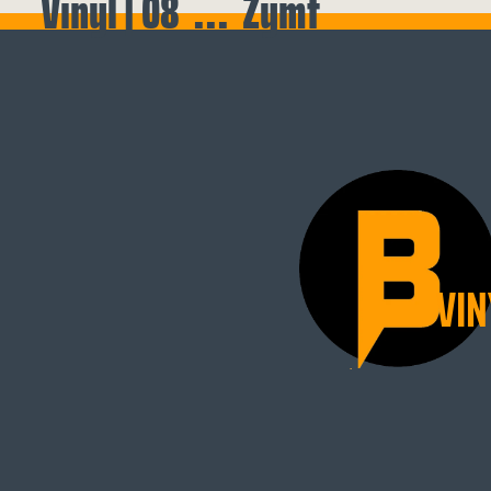
Vinyl | 08 ... Zymt
VIN