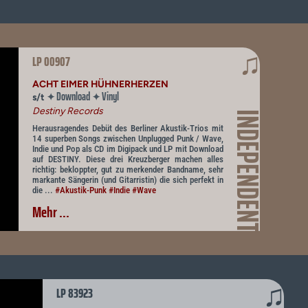
♫
LP 00907
ACHT EIMER HÜHNERHERZEN
Download
Vinyl
✦
✦
s/t
Destiny Records
INDEPENDENT
Herausragendes Debüt des Berliner Akustik-Trios mit
14 superben Songs zwischen Unplugged Punk / Wave,
Indie und Pop als CD im Digipack und LP mit Download
auf DESTINY. Diese drei Kreuzberger machen alles
richtig: bekloppter, gut zu merkender Bandname, sehr
markante Sängerin (und Gitarristin) die sich perfekt in
die ...
#Akustik-Punk
#Indie
#Wave
Mehr ...
♫
LP 83923