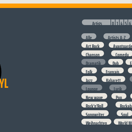
Artists
0
1
4
5
6
Alle
Artists A-Z
Art Rock
Avantgard
Chanson
Comedy
Dramatik
Dub
E
Folk
Francais
YL
Jazz
Kabarett
Lounge
Lyrik
New wave
Pop
Rock'n'Roll
Rockabi
Songwriter
Soul
Weihnachten
World M