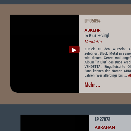
LP 05894
ABKEHR
Vinyl
✦
In Blut
Vendetta
▶
Zurück zu den Wurzeln! 
zelebriert Black Metal in sein
wie dieses Genre mal angef
Album "In Blut" des Duos ersc
VENDETTA. Eingefleischte O
Fans kennen den Namen ABKE
Jahren. Wer allerdings bis ...
#
Mehr ...
LP 27872
ABRAHAM