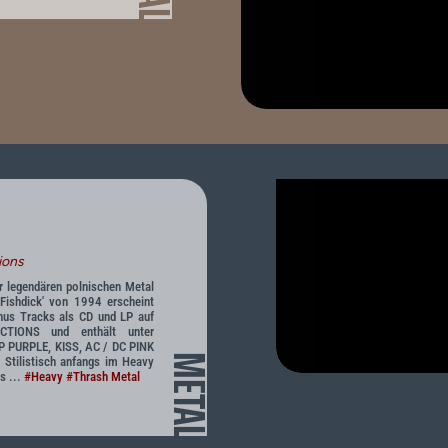
ions
 legendären polnischen Metal
Fishdick' von 1994 erscheint
nus Tracks als CD und LP auf
TIONS und enthält unter
P PURPLE, KISS, AC / DC PINK
METAL
 Stilistisch anfangs im Heavy
s ...
#Heavy
#Thrash Metal