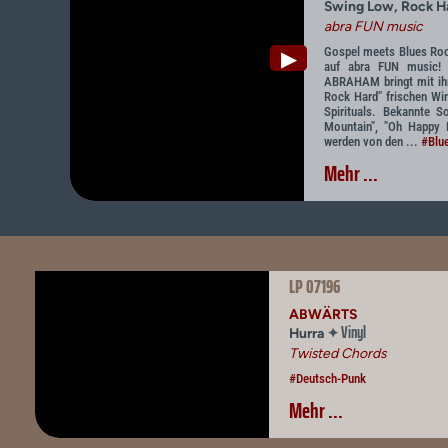
Swing Low, Rock H
abra FUN music
Gospel meets Blues Rock!
▶
auf abra FUN music! 
ABRAHAM bringt mit ih
Rock Hard" frischen Win
Spirituals. Bekannte 
Mountain", "Oh Happy 
werden von den ...
#Blu
Mehr ...
LP 07196
ABWÄRTS
Vinyl
✦
Hurra
Twisted Chords
#Deutsch-Punk
Mehr ...