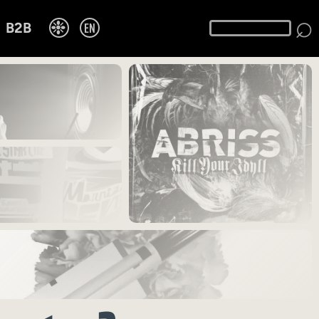
⌕
❉
EN
B2B