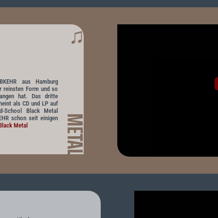
♫
ABKEHR aus Hamburg
er reinsten Form und so
angen hat. Das dritte
heint als CD und LP auf
ld-School Black Metal
METAL
HR schon seit einigen
Black Metal