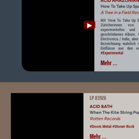
ACID AMAZONIA
How To Take Up S
A Tree in a Field Re
Mit ‘How To Take Up Sp
▶
Züricherinnen vo
expermentelles und 
geschriebenes Album. I
Electronica / Indie, abe
Bezeichnung wahrlich n
Einflüsse aus den 
#Experimental
Mehr ...
LP 83926
ACID BATH
When The Kite String P
Rotten Records
#Doom Metal
#Stoner-Rock
Mehr ...