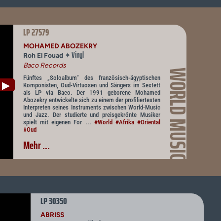
LP 27579
MOHAMED ABOZEKRY
Vinyl
✦
Roh El Fouad
Baco Records
WORLD MUSIC
Fünftes „Soloalbum“ des französisch-ägyptischen
▶
Komponisten, Oud-Virtuosen und Sängers im Sextett
als LP via Baco. Der 1991 geborene Mohamed
Abozekry entwickelte sich zu einem der profiliertesten
Interpreten seines Instruments zwischen World-Music
und Jazz. Der studierte und preisgekrönte Musiker
spielt mit eigenen For ...
#World
#Afrika
#Oriental
#Oud
Mehr ...
LP 30350
ABRISS