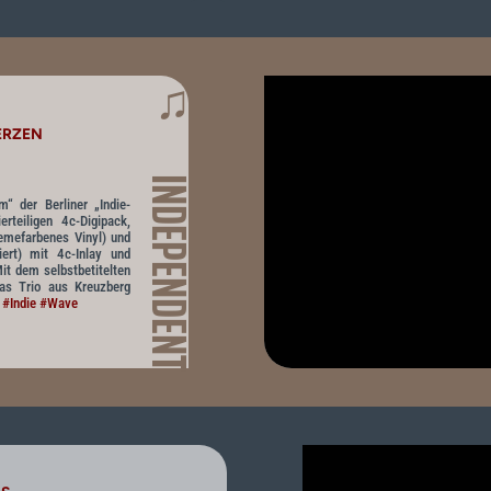
♫
ERZEN
INDEPENDENT
“ der Berliner „Indie-
rteiligen 4c-Digipack,
remefarbenes Vinyl) und
iert) mit 4c-Inlay und
t dem selbstbetitelten
as Trio aus Kreuzberg
#Indie
#Wave