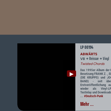
LP 00194
ABWÄRTS
Reissue
Vinyl
✦
✦
V8
Twisted Chords
Das 1995er Album der 
▶
Besetzung FRANK Z. , 
(DIE KRUPPS) und J
BAND) - seit übe
Erstveröffentlichung
wieder als Vinyl-LP
Textinlay und Downloa
...
#Deutsch-Punk
Mehr ...