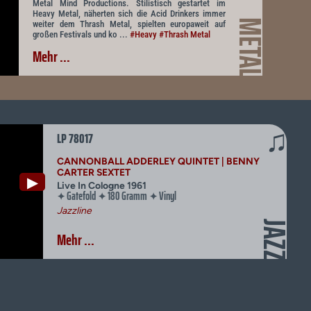
Metal Mind Productions. Stilistisch gestartet im
Heavy Metal, näherten sich die Acid Drinkers immer
METAL
weiter dem Thrash Metal, spielten europaweit auf
großen Festivals und ko ...
#Heavy
#Thrash Metal
Mehr ...
♫
LP 78017
CANNONBALL ADDERLEY QUINTET | BENNY
CARTER SEXTET
▶
Live In Cologne 1961
Gatefold
180 Gramm
Vinyl
✦
✦
✦
Jazzline
JAZZ
Mehr ...