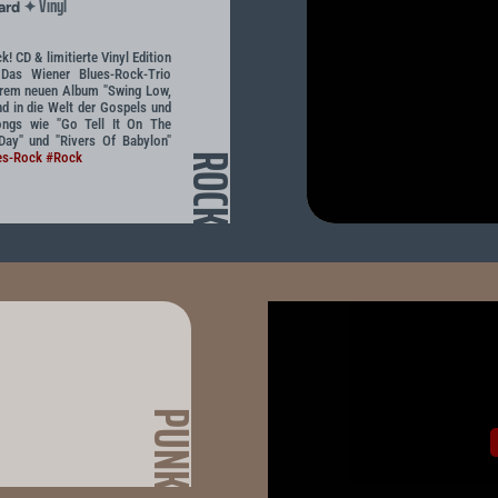
Vinyl
✦
ard
 CD & limitierte Vinyl Edition
Das Wiener Blues-Rock-Trio
rem neuen Album "Swing Low,
d in die Welt der Gospels und
Songs wie "Go Tell It On The
Day" und "Rivers Of Babylon"
es-Rock
#Rock
ROCK
PUNK