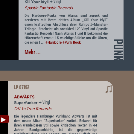
Vinyl
✦
Kill Your Idyll
Spastic Fantastic Records
Die Hardcore-Punks von Abriss sind zurück und
servieren mit ihrem dritten Album „Kill Your Idyll“
einen kraftvollen Abschluss ihrer Ruhrpott–Münster-
Trilogie. Erscheint als onesided 12" Vinyl auf Spastic
Fantastic Records! Nach Abriss I und II bekommt die
Hörerschaft erneut 15 wuchtige Stücke um die Ohren,
PUNK
die einen f ...
#Hardcore
#Punk Rock
Mehr ...
♫
LP 07192
ABWÄRTS
Vinyl
✦
Superfucker
Off Ya Tree Records
Die legendäre Hamburger Punkband Abwärts ist mit
▶
dem neuen Album "Superfucker" zurück. Bekannt für
ihren wandelbaren Stil sowie kritischen Texten in 44
Jahren Bandgeschichte, ist die gegenwärtige