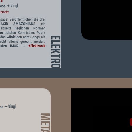
NS
Vinyl
✦
pace
cords
ace’ veröffentlichen die drei
n ACID AMAZONIANS ein
abseits jeglichen Normen
m tiefsten Kern ist es Pop /
r das würde den acht Songs als
ELEKTRO
icht alleine gerecht werden.
ersten BJÖR ...
#Elektronik
Vinyl
✦
ops
METAL