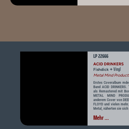
LP 22666
ACID DRINKERS
Vinyl
✦
Fishdick
Metal Mind Product
Erstes Coveralbum mder
Band ACID DRINKERS. '
als Remastered mit Bo
METAL MIND PRODUC
anderem Cover von DEE
FLOYD und vielen mehr.
Metal, näherten sie sich 
Mehr ...