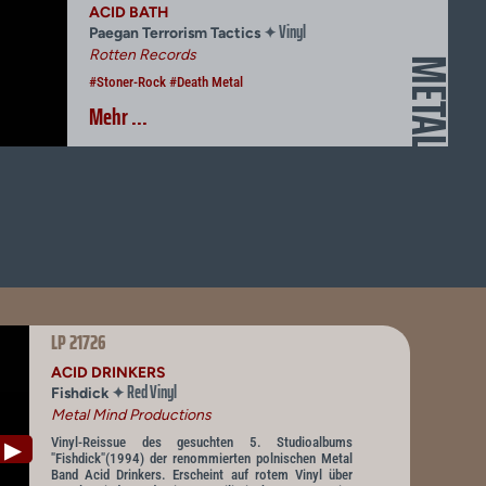
ACID BATH
Vinyl
✦
Paegan Terrorism Tactics
Rotten Records
METAL
#Stoner-Rock
#Death Metal
Mehr ...
LP 21726
ACID DRINKERS
Red Vinyl
✦
Fishdick
Metal Mind Productions
Vinyl-Reissue des gesuchten 5. Studioalbums
▶
"Fishdick"(1994) der renommierten polnischen Metal
Band Acid Drinkers. Erscheint auf rotem Vinyl über