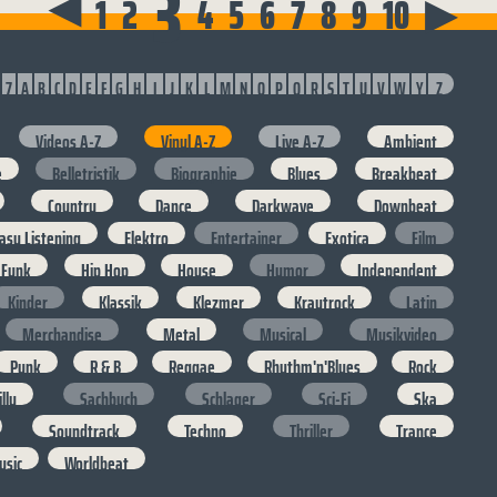
3
▶
1
2
4
5
6
7
8
9
10
▶
7
A
B
C
D
E
F
G
H
I
J
K
L
M
N
O
P
Q
R
S
T
U
V
W
Y
Z
Videos A-Z
Vinyl A-Z
Live A-Z
Ambient
e
Belletristik
Biographie
Blues
Breakbeat
Country
Dance
Darkwave
Downbeat
asy Listening
Elektro
Entertainer
Exotica
Film
Funk
Hip Hop
House
Humor
Independent
Kinder
Klassik
Klezmer
Krautrock
Latin
Merchandise
Metal
Musical
Musikvideo
Punk
R & B
Reggae
Rhythm'n'Blues
Rock
lly
Sachbuch
Schlager
Sci-Fi
Ska
Soundtrack
Techno
Thriller
Trance
usic
Worldbeat