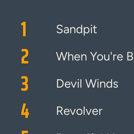
1
Sandpit
2
When You're B
3
Devil Winds
4
Revolver