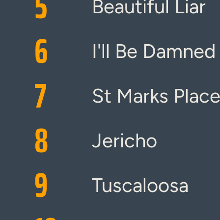
5
Beautiful Liar
6
I'll Be Damned
7
St Marks Plac
8
Jericho
9
Tuscaloosa