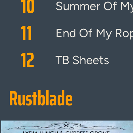
10
Summer Of My
11
End Of My Ro
12
TB Sheets
Rustblade