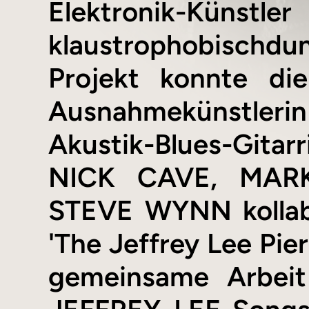
Elektronik-Künstle
klaustrophobischdu
Projekt konnte die
Ausnahmekünstleri
Akustik-Blues-Gita
NICK CAVE, MAR
STEVE WYNN kollabo
'The Jeffrey Lee Pie
gemeinsame Arbe