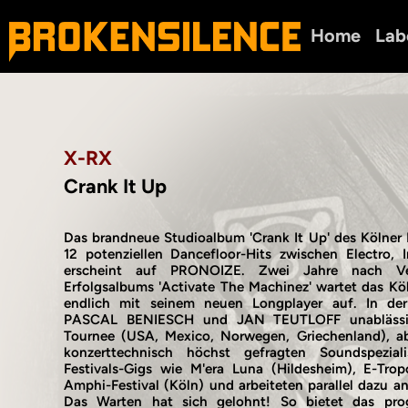
Home
Lab
X-RX
Crank It Up
Das brandneue Studioalbum 'Crank It Up' des Kölner 
12 potenziellen Dancefloor-Hits zwischen Electro, 
erscheint auf PRONOIZE. Zwei Jahre nach Verö
Erfolgsalbums 'Activate The Machinez' wartet das Kö
endlich mit seinem neuen Longplayer auf. In de
PASCAL BENIESCH und JAN TEUTLOFF unablässig 
Tournee (USA, Mexico, Norwegen, Griechenland), ab
konzerttechnisch höchst gefragten Soundspezial
Festivals-Gigs wie M'era Luna (Hildesheim), E-Tropo
Amphi-Festival (Köln) und arbeiteten parallel dazu 
Das Warten hat sich gelohnt! So bietet das pro