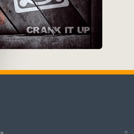
♬
Alle Tracks abspielen
♫
ro