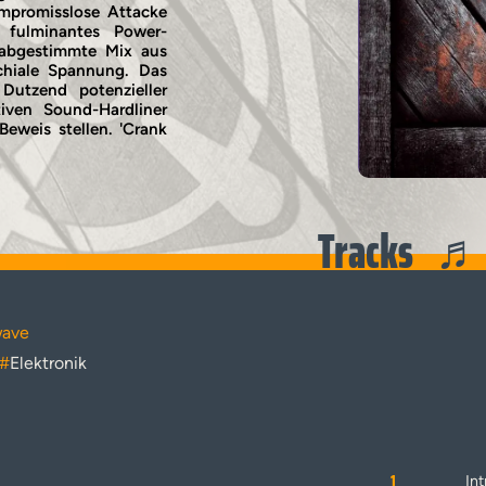
ompromisslose Attacke
 fulminantes Power-
 abgestimmte Mix aus
chiale Spannung. Das
Dutzend potenzieller
iven Sound-Hardliner
Beweis stellen. 'Crank
Tracks
wave
#
Elektronik
1
Int