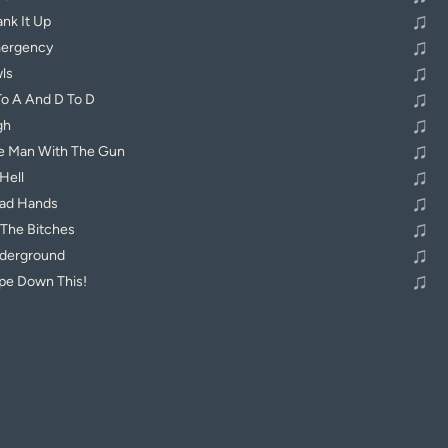
♫
ank It Up
♫
ergency
♫
ls
♫
To A And D To D
♫
gh
♫
e Man With The Gun
♫
Hell
♫
ad Hands
♫
 The Bitches
♫
derground
♫
pe Down This!