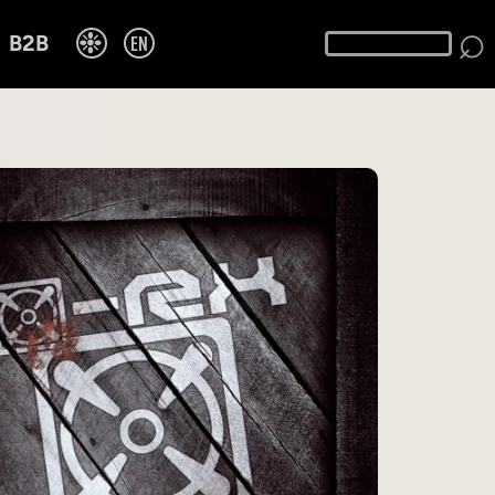
⌕
❉
EN
B2B