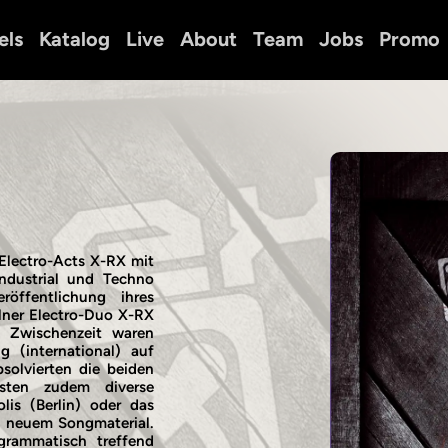
els
Katalog
Live
About
Team
Jobs
Promo
Electro-Acts X-RX mit
Industrial und Techno
ffentlichung ihres
lner Electro-Duo X-RX
r Zwischenzeit waren
(international) auf
solvierten die beiden
isten zudem diverse
lis (Berlin) oder das
an neuem Songmaterial.
grammatisch treffend