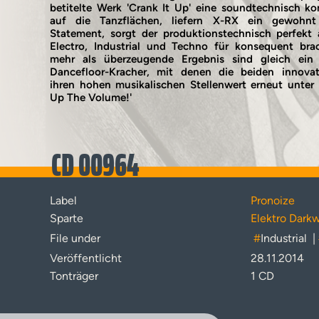
betitelte Werk 'Crank It Up' eine soundtechnisch k
auf die Tanzflächen, liefern X-RX ein gewohnt
Statement, sorgt der produktionstechnisch perfekt
Electro, Industrial und Techno für konsequent bra
mehr als überzeugende Ergebnis sind gleich ein 
Dancefloor-Kracher, mit denen die beiden innovat
ihren hohen musikalischen Stellenwert erneut unter 
Up The Volume!'
CD 00964
Label
Pronoize
Sparte
Elektro Dark
File under
#
Industrial
|
Veröffentlicht
28.11.2014
Tonträger
1 CD