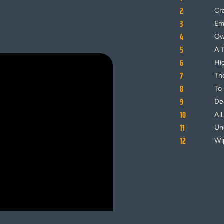
2
Cr
3
Em
4
Ow
5
A 
6
Hi
7
Th
8
To 
9
De
10
All
11
Un
12
Wi