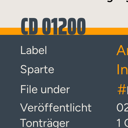
CD 01200
A
Label
I
Sparte
#
File under
Veröffentlicht
02
Tonträger
1