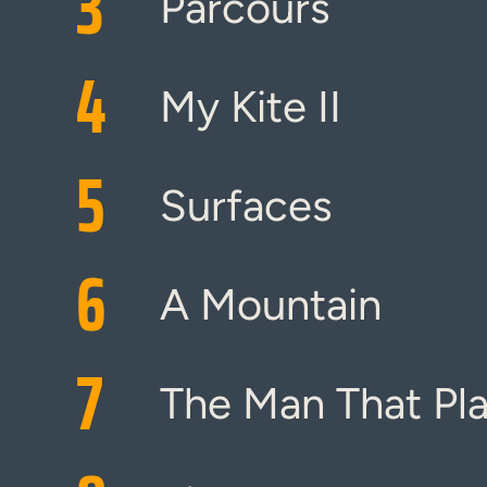
3
Parcours
4
My Kite II
5
Surfaces
6
A Mountain
7
The Man That Pla