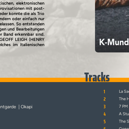
schen, elektronischen
rovisationen mit post-
der konnte die als Trio
ndern oder einfach nur
elassen. So entstanden
ngen und Bearbeitungen
r Band erkennbar sind.
mit GEOFF LEIGH (HENRY
ches im Italienischen
Tracks
1
La Sa
2
The 
3
ntgarde
| Okapi
7 PM 
4
A Stu
5
The S
Gone