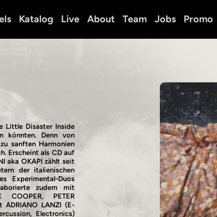
els
Katalog
Live
About
Team
Jobs
Promo
Little Disaster Inside
in könnten. Denn von
n zu sanften Harmonien
h. Erscheint als CD auf
I aka OKAPI zählt seit
ern der italienischen
es Experimental-Duos
borierte zudem mit
MIKE COOPER, PETER
 ADRIANO LANZI (E-
cussion, Electronics)