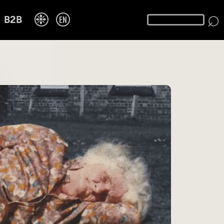
⌕
❉
EN
B2B