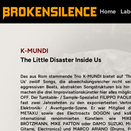
Home
Lab
K-MUNDI
The Little Disaster Inside Us
Das aus Rom stammende Trio K-MUNDI bietet auf 'The 
Us' zwölf Songs, die abwechslungsreicher nicht se
aggressiven Beats, abstrakten Songstrukturen bis hi
machen die drei Improvisationskünstler hier alles möglic
OFF. Der Turntable- / Sample-Spezialist FILIPPO PAOLIN
fast zwei Jahrzehnten zu den exponiertesten Vertret
Elektronik- / Avantgarde-Szene. Er war Mitglied d
METAXU sowie des Electroacts DOGON und kolla
international renommierten Künstlern wie 
BRÖTZMANN, MIKE PATTON oder DAMO SUZUKI. Mit
Gitarre, Electronics) und MARCO ARIANO (Drums, Per