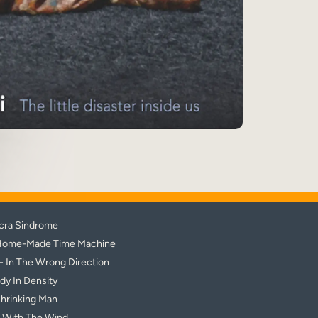
cra Sindrome
Home-Made Time Machine
- In The Wrong Direction
dy In Density
hrinking Man
 With The Wind