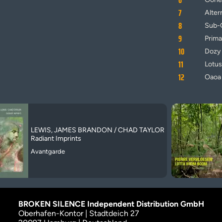
6
7
Alter
8
Sub-
9
Prima
10
Dozy
11
Lotus
12
Oaoa 
LEWIS, JAMES BRANDON / CHAD TAYLOR
Radiant Imprints
Avantgarde
BROKEN SILENCE Independent Distribution GmbH
Oberhafen-Kontor | Stadtdeich 27