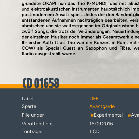
gründete OKAPI nun das Trio K-MUNDI, das mit akusti
und elektroakustischen Instrumenten hauptsächlich Imp
postmodernem Ansatz spielt. Jedes der drei Bandmitglie
entstandenen Aufnahmen nachträglich bearbeiten, verä
abmischen und sie weitestgehend im Originalzustand b
zwölf Songs, die trotz der Veränderungen, Neuerfindu
der einzelnen Musiker noch immer als Gesamtwerk eine
Ihr erster Auftritt als Trio war ein Konzert in Rom, 
COW) als Special Guest an Saxophon und Flöte, wel
Radio ausgestrahlt wurde.
CD 01658
Label
OFF
Sparte
Avantgarde
File under
#
Experimental
|
#
Ava
Veröffentlicht
16.09.2016
Tonträger
1 CD