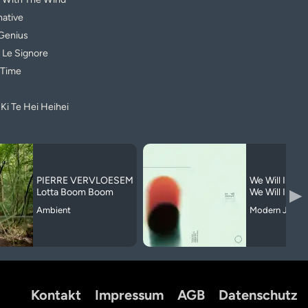
native
Genius
 Le Signore
 Time
Ki Te Hei Heihei
PIERRE VERVLOESEM
We Will Inter
▶
Lotta Boom Boom
We Will Inter
Ambient
Modern Jazz
Kontakt
Impressum
AGB
Datenschutz