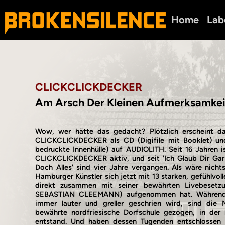
Home
Lab
CLICKCLICKDECKER
Am Arsch Der Kleinen Aufmerksamke
Wow, wer hätte das gedacht? Plötzlich erscheint d
CLICKCLICKDECKER als CD (Digifile mit Booklet) un
bedruckte Innenhülle) auf AUDIOLITH. Seit 16 Jahren
CLICKCLICKDECKER aktiv, und seit 'Ich Glaub Dir Gar
Doch Alles' sind vier Jahre vergangen. Als wäre nich
Hamburger Künstler sich jetzt mit 13 starken, gefühlvoll
direkt zusammen mit seiner bewährten Livebeset
SEBASTIAN CLEEMANN) aufgenommen hat. Während 
immer lauter und greller geschrien wird, sind die 
bewährte nordfriesische Dorfschule gezogen, in der 
entstand. Und haben dessen Tugenden entschlossen w