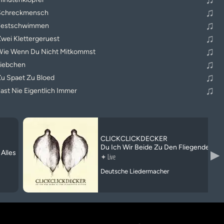
♫
Schreckmensch
♫
Festschwimmen
♫
wei Klettergeruest
♫
Wie Wenn Du Nicht Mitkommst
♫
Liebchen
♫
u Spaet Zu Bloed
♫
ast Nie Eigentlich Immer
CLICKCLICKDECKER
Du Ich Wir Beide Zu Den Fliegenden B
▶
Alles
✦
Live
Deutsche Liedermacher