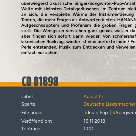
überwiegend akustische Singer-Songwriter-Pop-Ansatz
Weite mit kleinsten Detailgeräuschen, im Zentrum blei
an sich, die verspielte Wärme der Instrumentierung 
Texten, die mehr Fragen als Antworten bieten. HAMANN
Aufgeschnapptem und Profanem die großen Fragen ge
stellt. Die Wenigsten verstehen ganz genau, was er da 
aber finden sich sofort darin wieder. Von schmerzha
lakonischen Rückzug, wieder ist eine perfekte Indie / Fo
Perle entstanden, Musik zum Entdecken und Verweilen, 
einfach nur schön.
CD 01898
Label
Audiolith
Sparte
Deutsche Liedermacher
File under
#
Indie Pop
|
#
Songwrit
Veröffentlicht
16.11.2018
Tonträger
1 CD