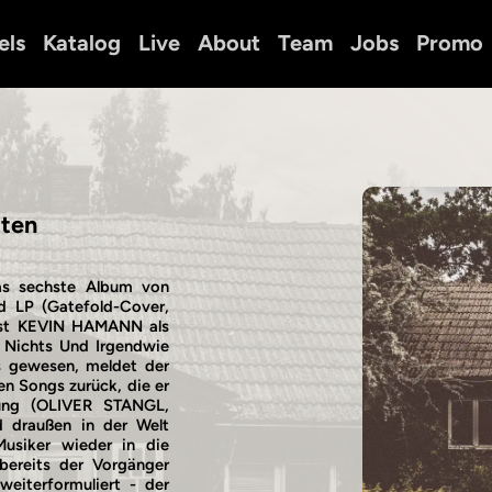
els
Katalog
Live
About
Team
Jobs
Promo
iten
as sechste Album von
d LP (Gatefold-Cover,
 ist KEVIN HAMANN als
 Nichts Und Irgendwie
ts gewesen, meldet der
en Songs zurück, die er
zung (OLIVER STANGL,
draußen in der Welt
Musiker wieder in die
bereits der Vorgänger
eiterformuliert - der