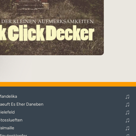
♬
Alle Tracks abspielen
♫
andelika
♫
aeuft Es Eher Daneben
♫
ielefeld
♫
tosslueften
♫
almaille
♫
inutenklopfer