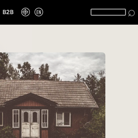
⌕
❉
EN
B2B