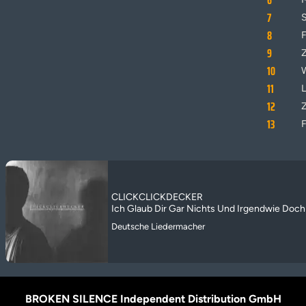
6
7
8
9
Z
10
11
12
Z
13
F
CLICKCLICKDECKER
Ich Glaub Dir Gar Nichts Und Irgendwie Doch 
Deutsche Liedermacher
BROKEN SILENCE Independent Distribution GmbH