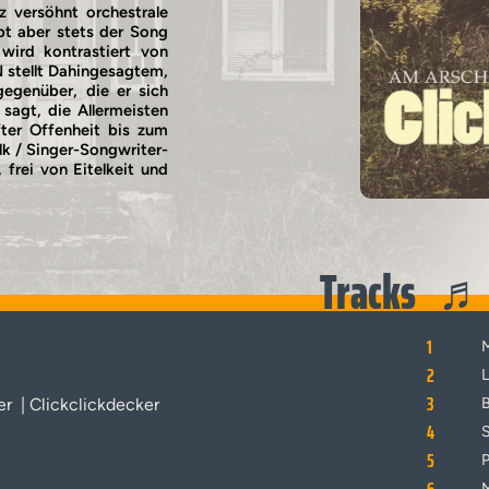
 versöhnt orchestrale
bt aber stets der Song
wird kontrastiert von
 stellt Dahingesagtem,
genüber, die er sich
sagt, die Allermeisten
fter Offenheit bis zum
lk / Singer-Songwriter-
frei von Eitelkeit und
Tracks
1
M
2
L
3
er
| Clickclickdecker
B
4
S
5
P
M