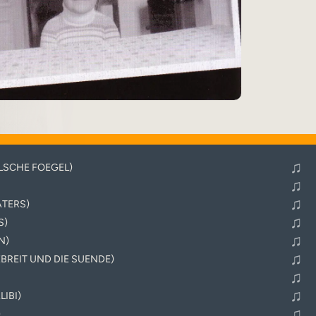
♬
Alle Tracks abspielen
♫
ALSCHE FOEGEL)
♫
♫
ATERS)
♫
S)
♫
N)
♫
EBREIT UND DIE SUENDE)
♫
♫
LIBI)
♫
)