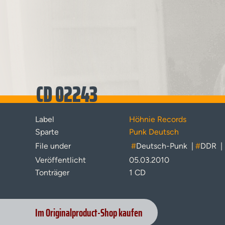
CD 02243
Label
Höhnie Records
Sparte
Punk Deutsch
File under
#
Deutsch-Punk
|
#
DDR
|
Veröffentlicht
05.03.2010
Tonträger
1 CD
Im Originalproduct-Shop kaufen