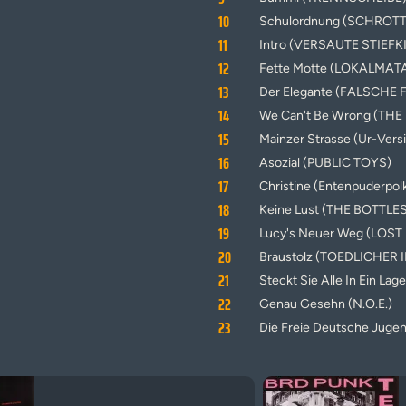
10
Schulordnung (SCHROT
11
Intro (VERSAUTE STIEFK
12
Fette Motte (LOKALMA
13
Der Elegante (FALSCHE 
14
We Can't Be Wrong (TH
15
Mainzer Strasse (Ur-Ve
16
Asozial (PUBLIC TOYS)
17
Christine (Entenpuderpo
18
Keine Lust (THE BOTTLES
19
Lucy's Neuer Weg (LOST
20
Braustolz (TOEDLICHER 
21
Steckt Sie Alle In Ein L
22
Genau Gesehn (N.O.E.)
23
Die Freie Deutsche Jugen