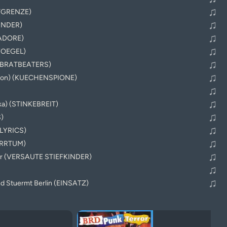
♫
TGRENZE)
♫
INDER)
♫
TADORE)
♫
FOEGEL)
♫
E BRATBEATERS)
♫
rsion) (KUECHENSPIONE)
♫
♫
lka) (STINKEBREIT)
♫
)
♫
 LYRICS)
♫
IRRTUM)
♫
ager (VERSAUTE STIEFKINDER)
♫
♫
d Stuermt Berlin (EINSATZ)