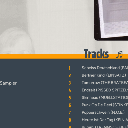
Tracks
1
Scheiss Deutschland (F
2
Berliner Kindl (EINSATZ)
3
 Sampler
Tomorrow (THE BRATBE
4
Endzeit (PISSED SPITZEL
5
Skinhead (MUELLSTATIO
6
Punk Op De Deel (STINK
7
Popperschwein (N.O.E.)
8
Heute Ist Der Tag (KEIN A
9
Bummi (TRENNSCHEIBE