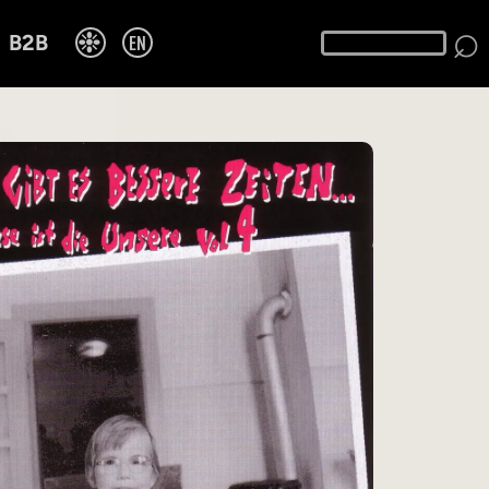
⌕
❉
EN
B2B