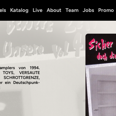
els
Katalog
Live
About
Team
Jobs
Promo
amplers von 1994.
C TOYS, VERSAUTE
, SCHROTTGRENZE,
r ein Deutschpunk-
t