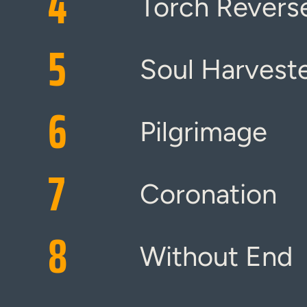
4
Torch Revers
5
Soul Harvest
6
Pilgrimage
7
Coronation
8
Without End