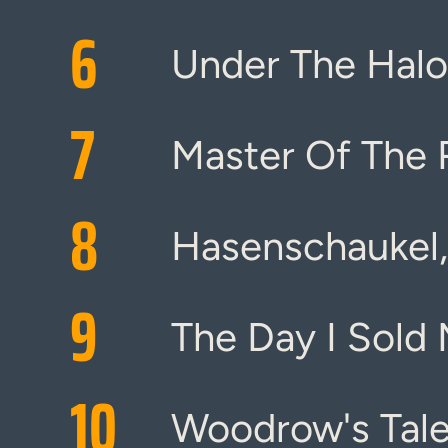
6
Under The Halo
7
Master Of The 
8
Hasenschaukel, 
9
The Day I Sold
10
Woodrow's Tal