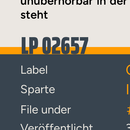
unüberhörbar in de
steht
LP 02657
Label
Sparte
File under
Veröffentlicht