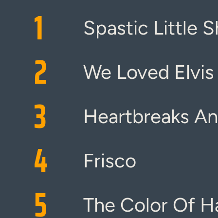
1
Spastic Little 
2
We Loved Elvis
3
Heartbreaks A
4
Frisco
5
The Color Of Ha