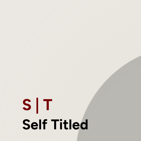
S | T
Self Titled