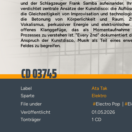
und der Schlagzeuger Frank Samba aufeinander. I
verdichtet zentrale Ansätze der Kunstdisco: die Auflö
die Gleichzeitigkeit von Improvisation und technolog
die Betonung von Körperlichkeit und Raum. Zw
Vokalismus, perkussiver Energie und elektronischer 
offenes Klanggefüge, das als Momentaufnahme 
Prozesses zu verstehen ist. "Every 2nd" dokumentiert 
Anspruch der Kunstdisco, Musik als Teil eines erwei
Feldes zu begreifen.
CD 03745
Label
Ata Tak
Sparte
Elektro
File under
#
Electro Pop
|
#
El
Veröffentlicht
01.05.2026
Tonträger
1 CD