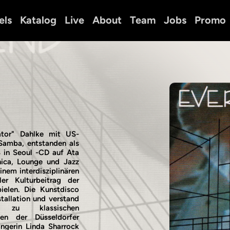
els
Katalog
Live
About
Team
Jobs
Promo
ator" Dahlke mit US-
Samba, entstanden als
8 in Seoul -CD auf Ata
nica, Lounge und Jazz
nem interdisziplinären
ler Kulturbeitrag der
elen. Die Kunstdisco
tallation und verstand
 zu klassischen
fen der Düsseldorfer
ängerin Linda Sharrock