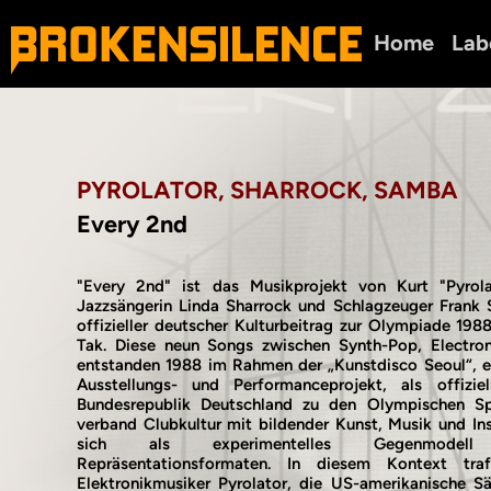
Home
Lab
PYROLATOR, SHARROCK, SAMBA
Every 2nd
"Every 2nd" ist das Musikprojekt von Kurt "Pyrol
Jazzsängerin Linda Sharrock und Schlagzeuger Frank 
offizieller deutscher Kulturbeitrag zur Olympiade 198
Tak. Diese neun Songs zwischen Synth-Pop, Electro
entstanden 1988 im Rahmen der „Kunstdisco Seoul“, ei
Ausstellungs- und Performanceprojekt, als offiziel
Bundesrepublik Deutschland zu den Olympischen Spi
verband Clubkultur mit bildender Kunst, Musik und Ins
sich als experimentelles Gegenmodell
Repräsentationsformaten. In diesem Kontext tra
Elektronikmusiker Pyrolator, die US-amerikanische S