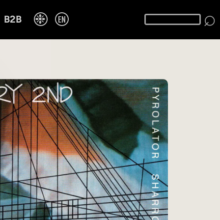
⌕
❉
EN
B2B