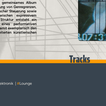
hr gemeinsames Album
sung von Genregrenzen,
ischer Steuerung sowie
ischen expressivem
Struktur entsteht ein
eines performativen
damit exemplarisch den
terten künstlerischen
Tracks
ektronik
|
#
Lounge