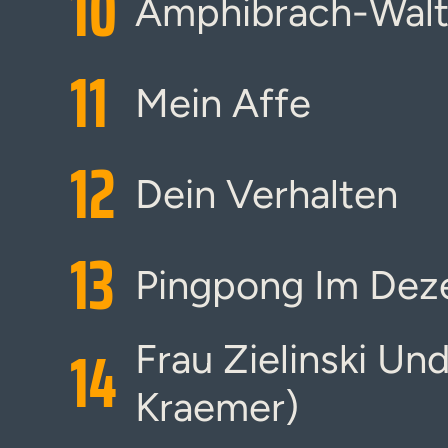
10
Amphibrach-Wal
11
Mein Affe
12
Dein Verhalten
13
Pingpong Im De
14
Frau Zielinski Un
Kraemer)