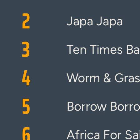
2
Japa Japa
3
Ten Times B
4
Worm & Gras
5
Borrow Borr
6
Africa For Sa