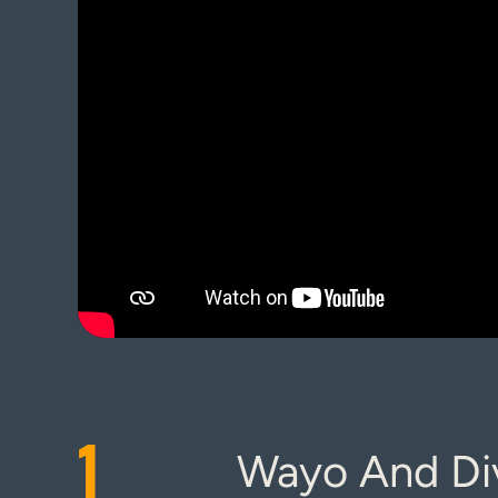
1
Wayo And Div