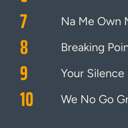
7
Na Me Own 
8
Breaking Poi
9
Your Silence
10
We No Go G