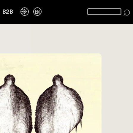
⌕
❉
EN
B2B