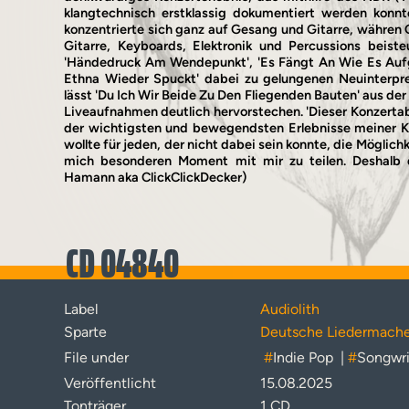
klangtechnisch erstklassig dokumentiert werden kon
konzentrierte sich ganz auf Gesang und Gitarre, währe
Gitarre, Keyboards, Elektronik und Percussions beist
'Händedruck Am Wendepunkt', 'Es Fängt An Wie Es Auf
Ethna Wieder Spuckt' dabei zu gelungenen Neuinterpre
lässt 'Du Ich Wir Beide Zu Den Fliegenden Bauten' aus der 
Liveaufnahmen deutlich hervorstechen. 'Dieser Konzerta
der wichtigsten und bewegendsten Erlebnisse meiner Kün
wollte für jeden, der nicht dabei sein konnte, die Möglich
mich besonderen Moment mit mir zu teilen. Deshalb d
Hamann aka ClickClickDecker)
CD 04840
Label
Audiolith
Sparte
Deutsche Liedermache
File under
#
Indie Pop
|
#
Songwri
Veröffentlicht
15.08.2025
Tonträger
1 CD