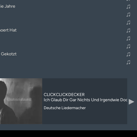
♫
ie Jahre
♫
♫
♫
oert Hat
♫
♫
♫
 Gekotzt
♫
CLICKCLICKDECKER
▶
Ich Glaub Dir Gar Nichts Und Irgendwie Doch All
Deutsche Liedermacher