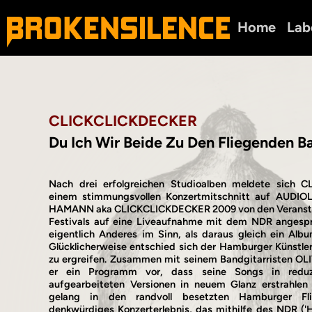
Home
Lab
CLICKCLICKDECKER
Du Ich Wir Beide Zu Den Fliegenden 
Nach drei erfolgreichen Studioalben meldete sich 
einem stimmungsvollen Konzertmitschnitt auf AUDIOL
HAMANN aka CLICKCLICKDECKER 2009 von den Veransta
Festivals auf eine Liveaufnahme mit dem NDR angespr
eigentlich Anderes im Sinn, als daraus gleich ein Albu
Glücklicherweise entschied sich der Hamburger Künstler
zu ergreifen. Zusammen mit seinem Bandgitarristen O
er ein Programm vor, dass seine Songs in reduzie
aufgearbeiteten Versionen in neuem Glanz erstrahlen
gelang in den randvoll besetzten Hamburger Fl
denkwürdiges Konzerterlebnis, das mithilfe des NDR (