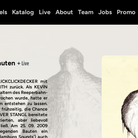
els
Katalog
Live
About
Team
Jobs
Promo
Bauten
Live
✦
CLICKCLICKDECKER mit
ITH zurück. Als KEVIN
ltern des Reeperbahn-
ochen wurde, hatte er
m entstehen zu lassen.
 frühzeitig, die Chance
LIVER STANGL bereitete
rten, aber liebevoll
 ließ. Am 25. 09. 2009
iegenden Bauten ein
'Hamburg Sounds') auch