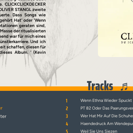
nte. CLICKCLICKDECKER
n OLIVER STANGL zweite
euerte. Dass Songs wie
gehört Hat' oder 'Wenn
tationen geraten sind,
Masse der ritualisierten
bend war für mich eines
stlerkarriere. Und ich
keit schaffen, diesen für
ieses Album. ' (Kevin
Tracks
1
Wenn Ethna Wieder Spuckt
2
r
PT 82 Oder Das Paarungsver
3
ter
Wer Hat Mir Auf Die Schuhe
4
Haendedruck Am Wendepu
5
Weil Sie Uns Siezen