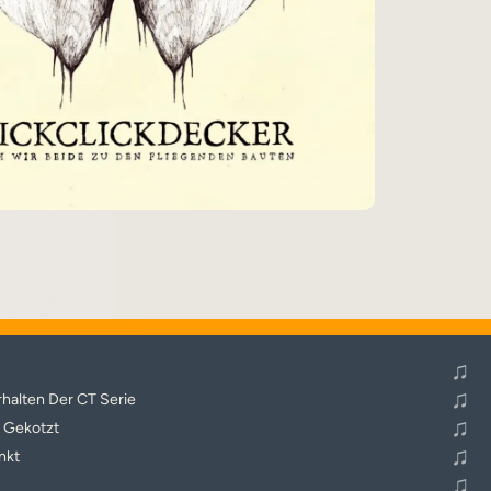
♬
Alle Tracks abspielen
♫
♫
halten Der CT Serie
♫
 Gekotzt
♫
nkt
♫