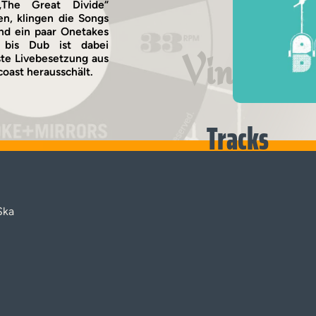
The Great Divide“
n, klingen die Songs
and ein paar Onetakes
 bis Dub ist dabei
Vinyl
ste Livebesetzung aus
oast herausschält.
Tracks
Ska