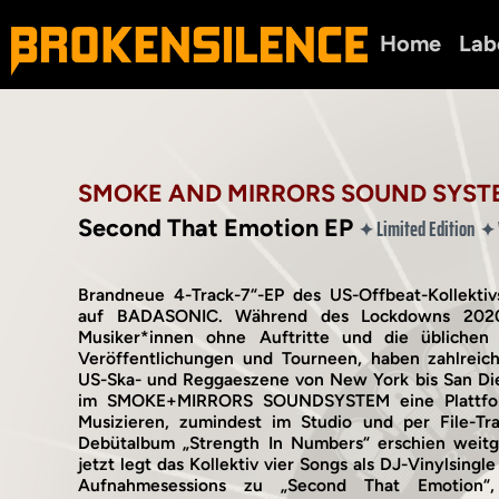
Home
Lab
SMOKE AND MIRRORS SOUND SYST
Second That Emotion EP
Limited Edition
✦
✦
Brandneue 4-Track-7“-EP des US-Offbeat-Kollekti
auf BADASONIC. Während des Lockdowns 2020
Musiker*innen ohne Auftritte und die üblichen
Veröffentlichungen und Tourneen, haben zahlreic
US-Ska- und Reggaeszene von New York bis San Die
im SMOKE+MIRRORS SOUNDSYSTEM eine Plattfo
Musizieren, zumindest im Studio und per File-Tra
Debütalbum „Strength In Numbers“ erschien weitg
jetzt legt das Kollektiv vier Songs als DJ-Vinylsing
Aufnahmesessions zu „Second That Emotio