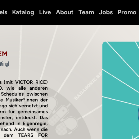
els
Katalog
Live
About
Team
Jobs
Promo
EM
Vinyl
vs (mit VICTOR RICE)
, wie alle anderen
 Schedules zwischen
he Musiker*innen der
go sich vernetzt und
rm für gemeinsames
nsfer, entdeckt. Das
ehend in Eigenregie,
le nach. Auch wenn die
n“, dem TEARS FOR