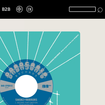
⌕
❉
EN
B2B