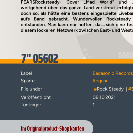
FEARSRocksteady- Cover „Mad World“ und „
weitgehend über das ganze Land verstreut erfolgte
doch so, als hätte eine bestens eingespielte Liveb
aufs Band gebracht. Wundervoller Rocksteady
entstanden. Man kann nur hoffen, dass sich eine fe
diesem lockeren Netzwerk zwischen East- und Westc
7" 05602
Label
Badasonic Records
Sparte
Reggae
File under
#
Rock Steady
|
#
Veröffentlicht
08.10.2021
Tonträger
1
Im Originalproduct-Shop kaufen