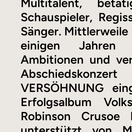
Multitalent, bet
Schauspieler, Regis
Sänger. Mittlerweile 
einigen Jahren v
Ambitionen und ver
Abschiedskonze
VERSÖHNUNG einges
Erfolgsalbum Vol
Robinson Crusoe 
unterstützt von 