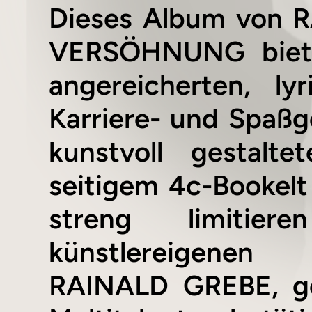
Dieses Album von 
VERSÖHNUNG biete
angereicherten, ly
Karriere- und Spaßge
kunstvoll gestalte
seitigem 4c-Bookel
streng limitie
künstlereigene
RAINALD GREBE, geb