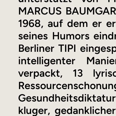
MARCUS BAUMGART (G
1968, auf dem er er
seines Humors eindru
Berliner TIPI einges
intelligenter Man
verpackt, 13 lyri
Ressourcenschon
Gesundheitsdiktatur
kluger, gedankliche