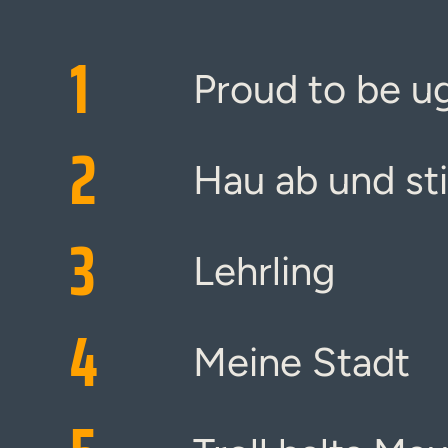
1
Proud to be ug
2
Hau ab und st
3
Lehrling
4
Meine Stadt