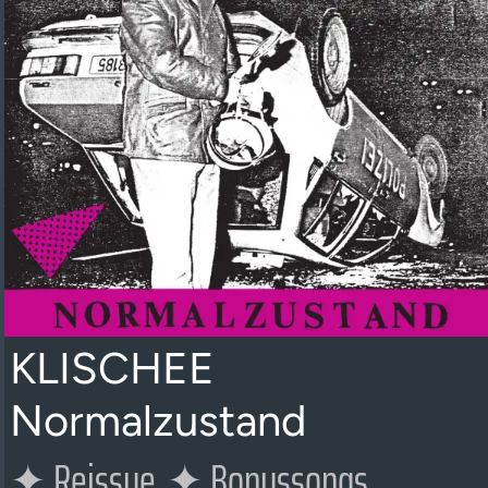
KLISCHEE
Normalzustand
✦
Reissue
✦
Bonussongs