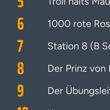
5
Troll halts Mau
6
1000 rote Ros
7
Station 8 (B S
8
Der Prinz von 
9
Der Übungslei