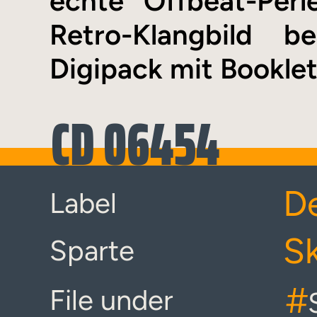
echte Offbeat-Perl
Retro-Klangbild 
Digipack mit Booklet
CD 06454
D
Label
S
Sparte
#
File under