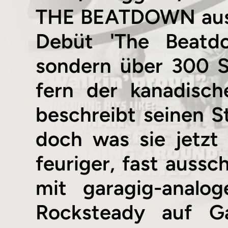
THE BEATDOWN aus M
Debüt 'The Beatdo
sondern über 300 S
fern der kanadisch
beschreibt seinen St
doch was sie jetzt a
feuriger, fast aussc
mit garagig-anal
Rocksteady auf Ga