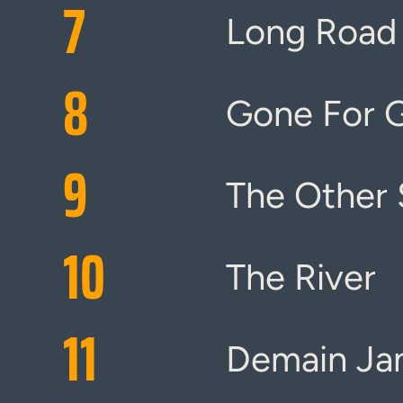
7
Long Road
8
Gone For 
9
The Other 
10
The River
11
Demain Ja