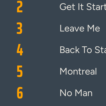
2
Get It Star
3
Leave Me
4
Back To St
5
Montreal
6
No Man