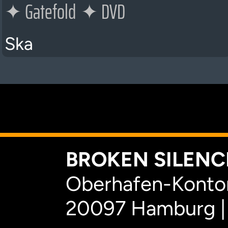
✦
Gatefold
✦
DVD
Ska
K
BROKEN SILENCE
Oberhafen-Kontor
20097 Hamburg |