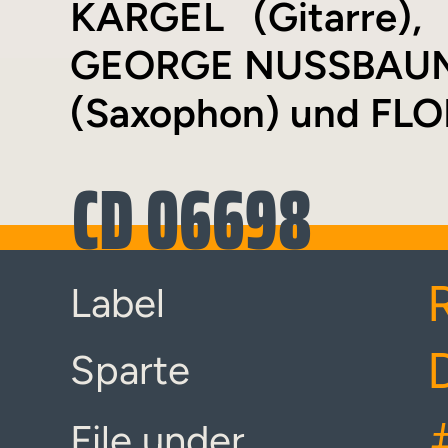
KÄRGEL (Gitarre),
GEORGE NUSSBAUME
(Saxophon) und FL
CD 06698
Label
Sparte
File under