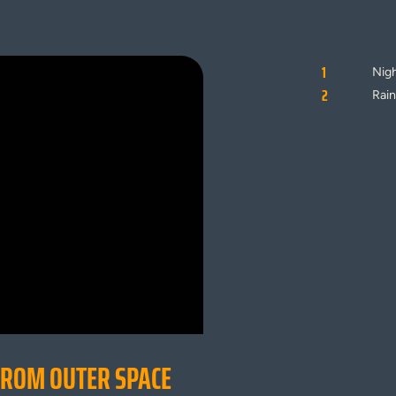
1
Nigh
2
Rain
FROM OUTER SPACE