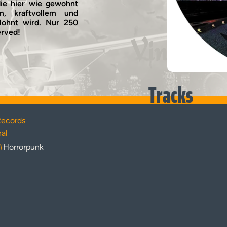
ie hier wie gewohnt
m, kraftvollem und
lohnt wird. Nur 250
erved!
Vinyl
Tracks
Records
nal
#
Horrorpunk