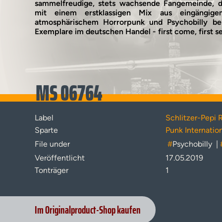
sammelfreudige, stets wachsende Fangemeinde, d
mit einem erstklassigen Mix aus eingängige
atmosphärischem Horrorpunk und Psychobilly be
Exemplare im deutschen Handel - first come, first s
MS 06764
Label
Schlitzer-Pepi 
Sparte
Punk Internatio
File under
#
Psychobilly
|
Veröffentlicht
17.05.2019
Tonträger
1
Im Originalproduct-Shop kaufen