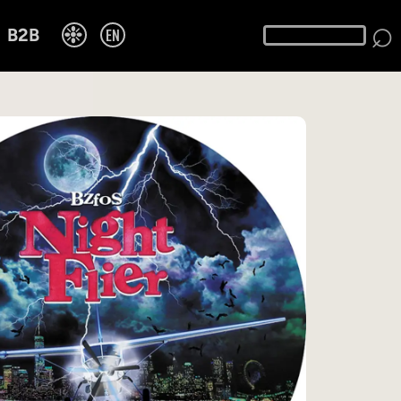
⌕
❉
EN
B2B