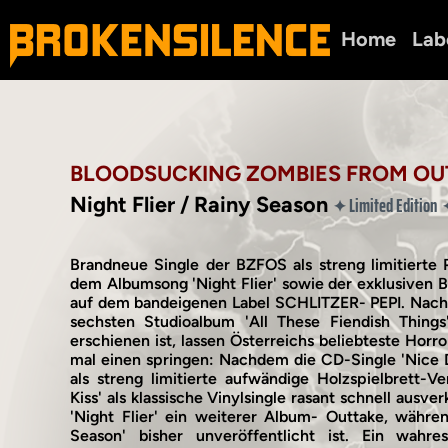
Home
Lab
BLOODSUCKING ZOMBIES FROM OU
Night Flier / Rainy Season
Limited Edition
✦
Brandneue Single der BZFOS als streng limitierte 
dem Albumsong 'Night Flier' sowie der exklusiven B
auf dem bandeigenen Label SCHLITZER- PEPI. Nach
sechsten Studioalbum 'All These Fiendish Things
erschienen ist, lassen Österreichs beliebteste Hor
mal einen springen: Nachdem die CD-Single 'Nice 
als streng limitierte aufwändige Holzspielbrett-V
Kiss' als klassische Vinylsingle rasant schnell ausver
'Night Flier' ein weiterer Album- Outtake, währen
Season' bisher unveröffentlicht ist. Ein wahr