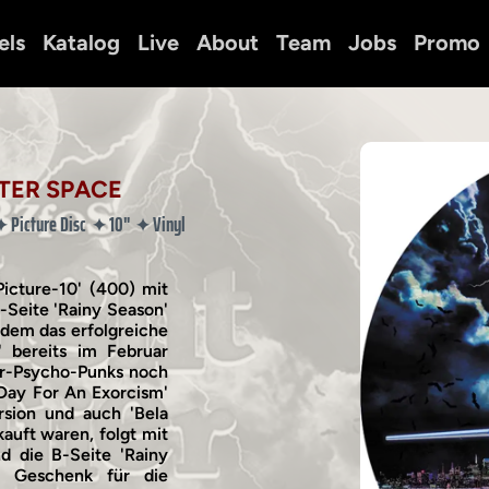
els
Katalog
Live
About
Team
Jobs
Promo
TER SPACE
Picture Disc
10"
Vinyl
✦
✦
✦
Picture-10' (400) mit
-Seite 'Rainy Season'
dem das erfolgreiche
' bereits im Februar
ror-Psycho-Punks noch
Day For An Exorcism'
ersion und auch 'Bela
kauft waren, folgt mit
d die B-Seite 'Rainy
es Geschenk für die