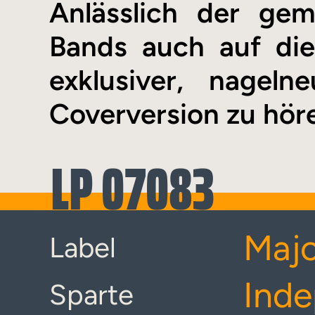
Anlässlich der ge
Bands auch auf di
exklusiver, nagel
Coverversion zu höre
LP 07083
Majo
Label
Inde
Sparte