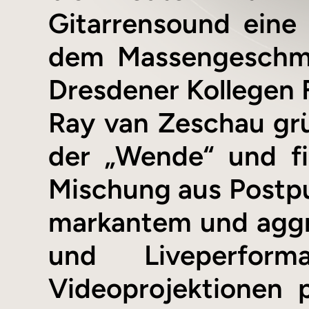
Gitarrensound eine v
dem Massengeschmac
Dresdener Kollegen F
Ray van Zeschau grü
der „Wende“ und fi
Mischung aus Postpu
markantem und aggr
und Liveperform
Videoprojektionen p