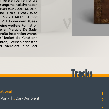
n letzten Jahren ist die
r ungemein aktiv: neben
NSTON (GALLON DRUNK,
und TERRY EDWARDS an
 SPIRITUALIZED) und
Vinyl
E PETIT oder dem Blues /
ine weitere Formation
ge an Marquis De Sade,
oße Inspiration waren.
kreiert die Künstlerin
ren, verschiedensten
i vielleicht eine der
Tracks
ational
1
 Punk
|
#
Dark Ambient
2
3