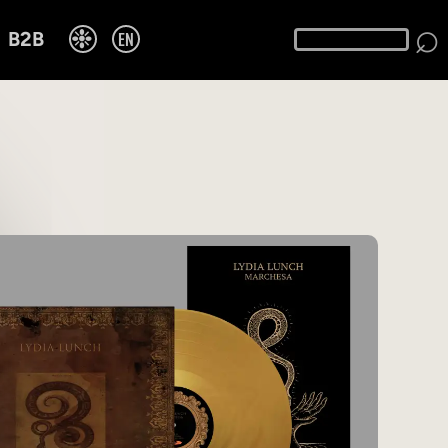
⌕
❉
EN
B2B