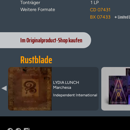
Tonträger
1 LP
Weitere Formate
CD 07431
Limited 
BX 07433
✦
Im Originalproduct-Shop kaufen
Rustblade
LYDIA LUNCH
▶
Marchesa
Independent International