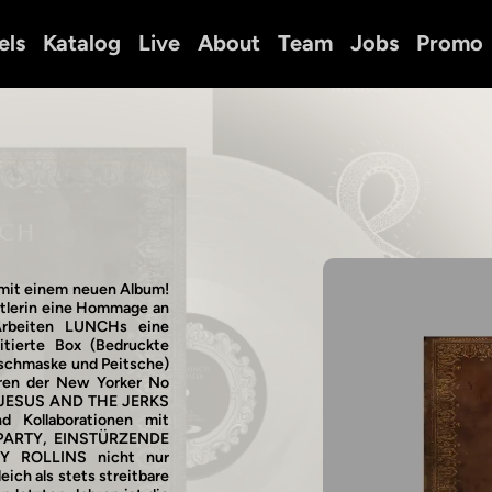
els
Katalog
Live
About
Team
Jobs
Promo
mit einem neuen Album!
nstlerin eine Hommage an
 Arbeiten LUNCHs eine
itierte Box (Bedruckte
ischmaske und Peitsche)
uren der New Yorker No
 JESUS AND THE JERKS
 Kollaborationen mit
ARTY, EINSTÜRZENDE
 ROLLINS nicht nur
eich als stets streitbare