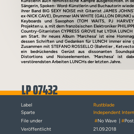
Künstlerin auch feministische Kämpfe ausgefochten. In de
Sängerin, Spoken- Word-Künstlerin und Buchautorin wiede
ihrer Band BIG SEXY NOISE mit Gitarrist JAMES JOH
ex-NICK CAVE), Drummer IAN WHITE (GALLON DRUNK) 
Keyboards und Saxophon (TOM WAITS, PJ HARVEY,
Projekten u. a. mit dem französischen Elektroniker PHILIPP
Country-Gitarristen CYPRESS GROVE hat LYDIA LUNCH e
am Start. Ihr neues Album 'Marchesa' ist eine Homma
dessen Schriften und Gedanken für LUNCH immer eine gr
Zusammen mit STEFANO ROSSELLO (Bahntier , Ketvector ) 
ein bedrückendes Gerüst aus dissonanten Soundspäh
Distortions und Noiseelementen. 'Marchesa' ist dabe
verstörendsten Arbeiten LUNCHs der letzten Jahre.
LP 07432
Label
Rustblade
Sparte
Independent Intern
File under
#
No Wave
|
#
Post
Veröffentlicht
21.09.2018