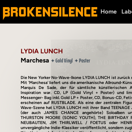
Home
Lab
LYDIA LUNCH
Marchesa
Gold Vinyl
Poster
✦
✦
Die New Yorker No-Wave-Ikone LYDIA LUNCH ist zurück 
Mit 'Marchesa' liefert uns die amerikanische Allround-Kü
Marquis De Sade, der für sämtliche künstlerischen
Inspiration war. CD, LP (Gold Vinyl + Poster) und lim
Messenger- Bag inkl. Gold LP + Poster, CD, Bonus-CD, Fet
erscheinen auf RUSTBLADE. Als eine der zentralen Fig
Wave-Szene hat LYDIA LUNCH mit ihrer Band TEENAGE
(der auch JAMES CHANCE angehörte) Soloalben und
THURSTON MOORE (SONIC YOUTH), THE BIRTHDAY P
NEUBAUTEN, JIM THIRLWELL / FOETUS oder HENRY
unvergängliche Indie-Klassiker veröffentlicht, sondern zugl