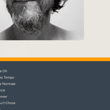
e Oh
ois Temps
e Normale
ince
emier
Au't Chose
e