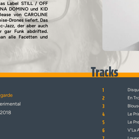
as Label STILL / OFF
ANNA DOMINO und KID
elease von CAROLINE
ise-Drones liefert. Das
ic-Jazz, der aber auch
 gar Funk abdrifted.
an alle Facetten und
Tracks
1
Disqu
garde
2
En Tr
erimental
3
Blous
.2018
4
Le Pr
5
Le Pr
6
V'La 
7
Loup