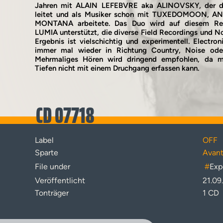
Jahren mit ALAIN LEFEBVRE aka ALINOVSKY, der d
leitet und als Musiker schon mit TUXEDOMOON, 
MONTANA arbeitete. Das Duo wird auf diesem R
LUMIA unterstützt, die diverse Field Recordings und No
Ergebnis ist vielschichtig und experimentell. Electron
immer mal wieder in Richtung Country, Noise oder
Mehrmaliges Hören wird dringend empfohlen, da m
Tiefen nicht mit einem Druchgang erfassen kann.
CD 07718
Label
OFF
Sparte
Avant
File under
#
Exp
Veröffentlicht
21.09
Tonträger
1 CD