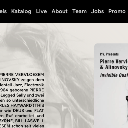
els
Katalog
Live
About
Team
Jobs
Promo
n! PIERRE VERVLOESEM
LINOVSKY zeigen dem
ientell Jazz, Electronik
 1964 geborene PIERRE
Legged Sally und zwei
en so unterschiedliche
ARLES HAYWARD (THIS
tler wie DEUS und FLAT
n Ruf erarbeitet und
D BYRNE, BILL LASWELL
EM schon seit vielen