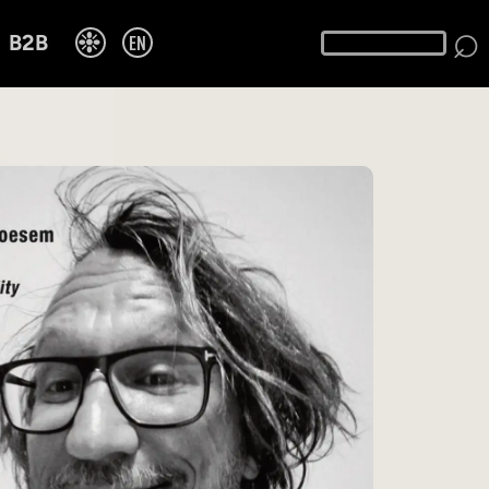
⌕
❉
EN
B2B