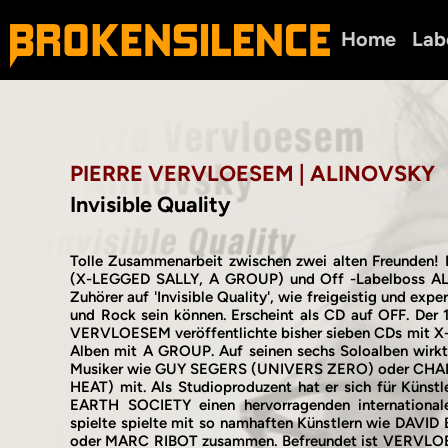
Home
Lab
PIERRE VERVLOESEM | ALINOVSKY
Invisible Quality
Tolle Zusammenarbeit zwischen zwei alten Freunde
(X-LEGGED SALLY, A GROUP) und Off -Labelboss A
Zuhörer auf 'Invisible Quality', wie freigeistig und exper
und Rock sein können. Erscheint als CD auf OFF. Der
VERVLOESEM veröffentlichte bisher sieben CDs mit X-
Alben mit A GROUP. Auf seinen sechs Soloalben wirkt
Musiker wie GUY SEGERS (UNIVERS ZERO) oder CH
HEAT) mit. Als Studioproduzent hat er sich für Küns
EARTH SOCIETY einen hervorragenden internationale
spielte spielte mit so namhaften Künstlern wie DAVI
oder MARC RIBOT zusammen. Befreundet ist VERVLOES