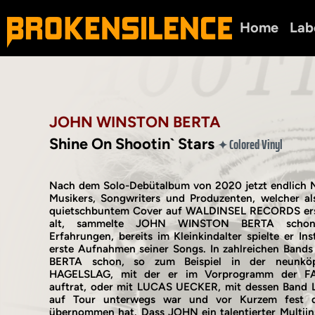
Home
Lab
JOHN WINSTON BERTA
Shine On Shootin` Stars
Colored Vinyl
✦
Nach dem Solo-Debütalbum von 2020 jetzt endlich 
Musikers, Songwriters und Produzenten, welcher als
quietschbuntem Cover auf WALDINSEL RECORDS ersc
alt, sammelte JOHN WINSTON BERTA schon 
Erfahrungen, bereits im Kleinkindalter spielte er I
erste Aufnahmen seiner Songs. In zahlreichen Bands 
BERTA schon, so zum Beispiel in der neunköpf
HAGELSLAG, mit der er im Vorprogramm der 
auftrat, oder mit LUCAS UECKER, mit dessen Band 
auf Tour unterwegs war und vor Kurzem fest 
übernommen hat. Dass JOHN ein talentierter Multiins