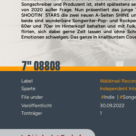
Songschreiber und Produzent ist, steht spätestens s
von 2020 außer Frage. Nun präsentiert das junge
SHOOTIN` STARS die zwei neuen A-Seiten SHINE 
beide sind wunderbare Songwriter-Pop- und Rockperl
60er und 70er im Hinterkopf behalten und mit Folk
flirten, sich dabei gerne Zeit lassen und ohne Sc
Emotionen schwelgen. Das ganze in knallbuntem Cover
7" 08808
Label
Waldinsel Recor
Sparte
Independent Inte
File under
#
Indie
|
#
Songw
Veröffentlicht
30.09.2022
Tonträger
1