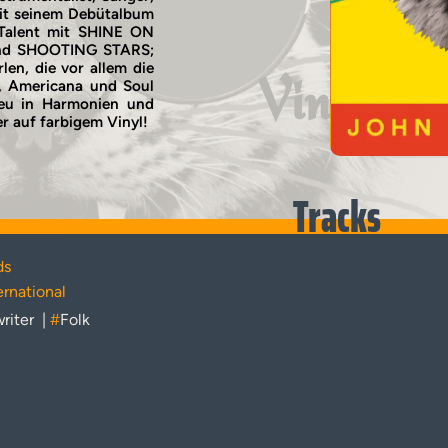
eit seinem Debütalbum
 Talent mit SHINE ON
und SHOOTING STARS;
en, die vor allem die
Vinyl
, Americana und Soul
heu in Harmonien und
 auf farbigem Vinyl!
Tracks
ds
rnational
riter
|
#
Folk