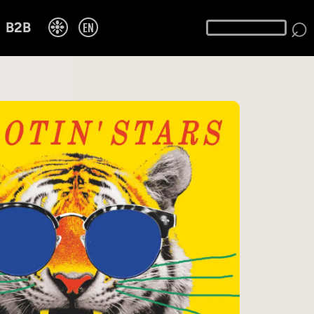
⌕
❉
EN
B2B