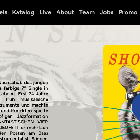
els
Katalog
Live
About
Team
Jobs
Promo
Nachschub des jungen
 farbige 7“ Single in
heint. Erst 24 Jahre
früh musikalische
nstrumente und machte
und Projekten spielte
igen Jazzformation
FANTASTISCHEN VIER
LIEDFETT er mehrfach
den Posten am Bass
trumentalist, Sänger,