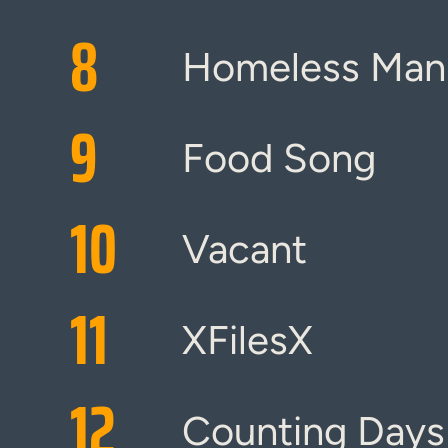
8
Homeless Man
9
Food Song
10
Vacant
11
XFilesX
12
Counting Days