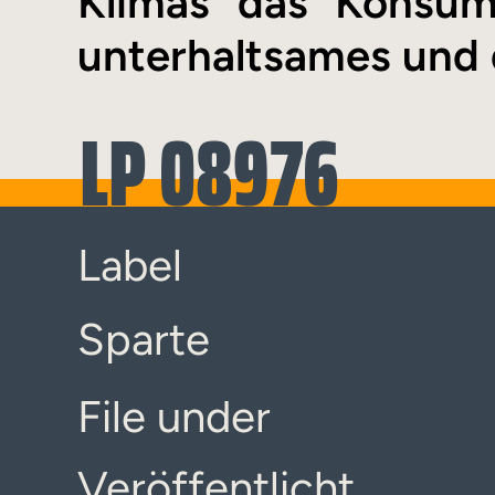
Klimas das Konsumv
unterhaltsames und 
LP 08976
Label
Sparte
File under
Veröffentlicht