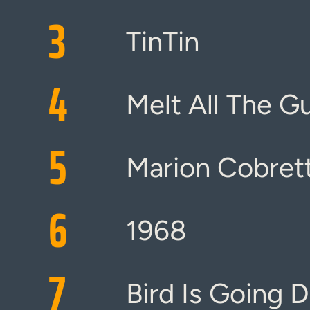
3
TinTin
4
Melt All The G
5
Marion Cobrett
6
1968
7
Bird Is Going 