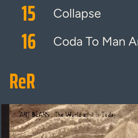
15
Collapse
16
Coda To Man A
ReR