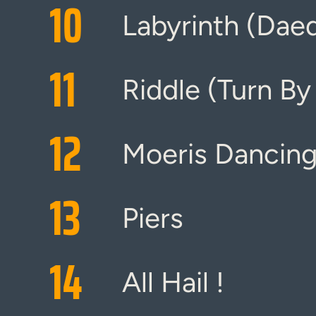
10
Labyrinth (Dae
11
Riddle (Turn By
12
Moeris Dancin
13
Piers
14
All Hail !