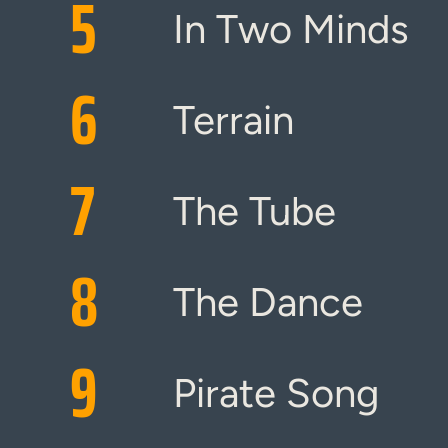
5
In Two Minds
6
Terrain
7
The Tube
8
The Dance
9
Pirate Song