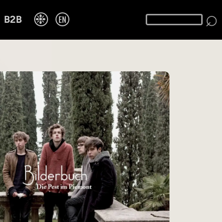
⌕
❉
EN
B2B