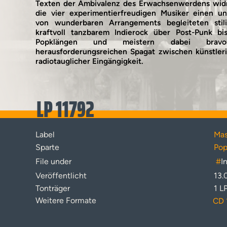
Texten der Ambivalenz des Erwachsenwerdens wid
die vier experimentierfreudigen Musiker einen 
von wunderbaren Arrangements begleiteten stil
kraftvoll tanzbarem Indierock über Post-Punk bis
Popklängen und meistern dabei brav
herausforderungsreichen Spagat zwischen künstle
radiotauglicher Eingängigkeit.
LP 11792
Label
Mas
Sparte
Pop
File under
#
I
Veröffentlicht
13.
Tonträger
1 L
Weitere Formate
CD 