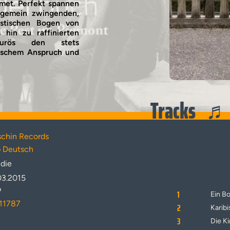
met. Perfekt spannen
ungemein zwingenden,
istischen Bogen von
 hin zu raffinierten
Vinyl
ourös den stets
rischem Anspruch und
Tracks
chin Records
 Deutsch
ndie
03.2015
P
1
Ein B
11787
2
Karib
3
Die K