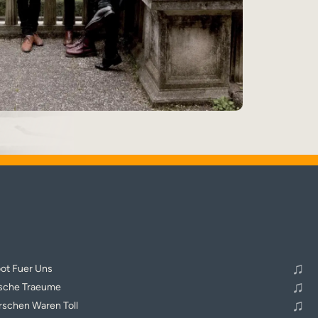
♬
Alle Tracks abspielen
♫
oot Fuer Uns
♫
ische Traeume
♫
irschen Waren Toll