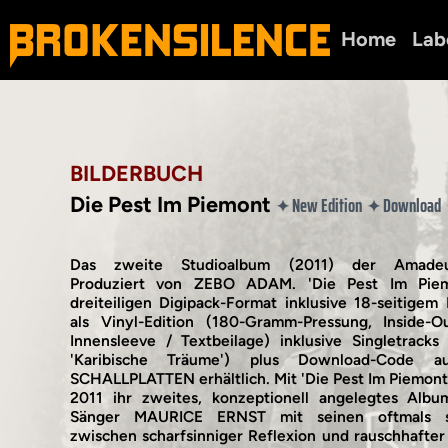
Home
Lab
BILDERBUCH
Die Pest Im Piemont
New Edition
Download
✦
✦
Das zweite Studioalbum (2011) der Amadeus-
Produziert von ZEBO ADAM. 'Die Pest Im Piem
dreiteiligen Digipack-Format inklusive 18-seitigem
als Vinyl-Edition (180-Gramm-Pressung, Inside-O
Innensleeve / Textbeilage) inklusive Singletracks
'Karibische Träume') plus Download-Code
SCHALLPLATTEN erhältlich. Mit 'Die Pest Im Piemon
2011 ihr zweites, konzeptionell angelegtes Alb
Sänger MAURICE ERNST mit seinen oftmals s
zwischen scharfsinniger Reflexion und rauschhafter 