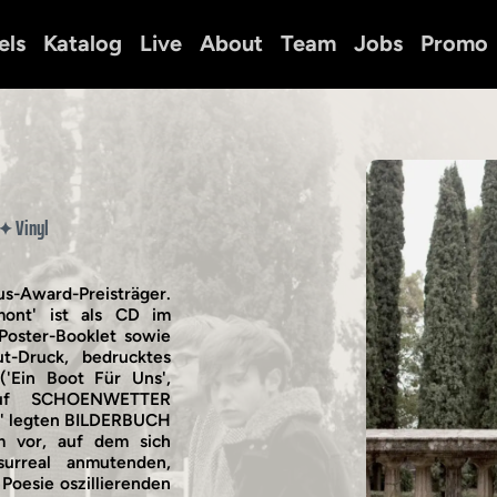
els
Katalog
Live
About
Team
Jobs
Promo
Vinyl
✦
Award-Preisträger.
ont' ist als CD im
 Poster-Booklet sowie
ut-Druck, bedrucktes
 ('Ein Boot Für Uns',
 auf SCHOENWETTER
t' legten BILDERBUCH
um vor, auf dem sich
urreal anmutenden,
Poesie oszillierenden