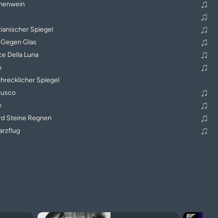
♫
menwein
♫
♫
ianischer Spiegel
♫
 Gegen Glas
♫
ce Della Luna
♫
o
chrecklicher Spiegel
♫
rusco
♫
e
♫
rd Steine Regnen
♫
rzflug