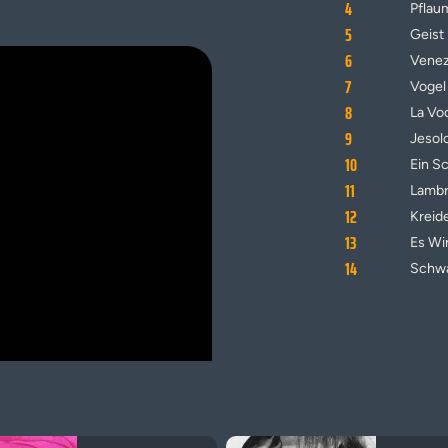
4
Pflau
5
Geist
6
Venez
7
Vogel
8
La Vo
9
Jesol
10
Ein S
11
Lamb
12
Kreid
13
Es Wi
14
Schwa