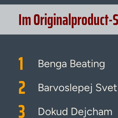
Im Originalproduct-
1
Benga Beating
2
Barvoslepej Svet
3
Dokud Dejcham