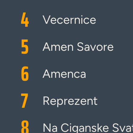
4
Vecernice
5
Amen Savore
6
Amenca
7
Reprezent
8
Na Ciganske Sva