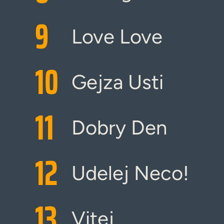
9
Love Love
10
Gejza Usti
11
Dobry Den
12
Udelej Neco!
13
Vitej