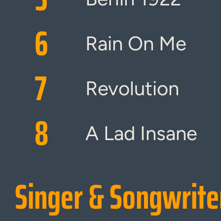
6
Rain On Me
7
Revolution
8
A Lad Insane
Singer & Songwrite