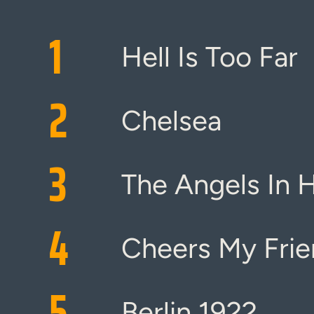
1
Hell Is Too Far
2
Chelsea
3
The Angels In 
4
Cheers My Fri
5
Berlin 1922