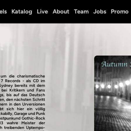
els
Katalog
Live
About
Team
Jobs
Promo
um die charismatische
b 7 Records - als CD im
 Sydney bereits mit dem
 bei Kritikern und Fans
ngs, bis auf das Deutsch
en, den nächsten Schritt
ern in den Urversionen
t sich hier ein völlig
kabilly, Garage und Punk
ostpunkund Gothic-Rock
13 wahre Meister der
ch treibenden Uptempo-