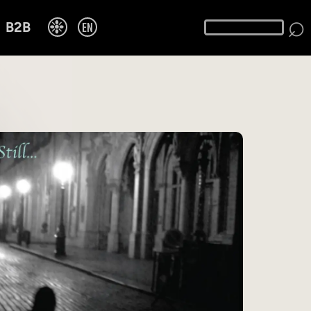
⌕
❉
EN
B2B