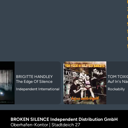
BRIGITTE HANDLEY
TOM TOXI
The Edge Of Silence
Auf In's N
Independent International
Rockabilly
BROKEN SILENCE Independent Distribution GmbH
Oberhafen-Kontor | Stadtdeich 27