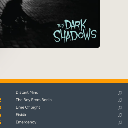
♬
Alle Tracks abspielen
♫
1
Distänt Mind
♫
2
The Boy From Berlin
♫
3
Lime Of Sight
♫
4
Eisbär
♫
5
Emergency