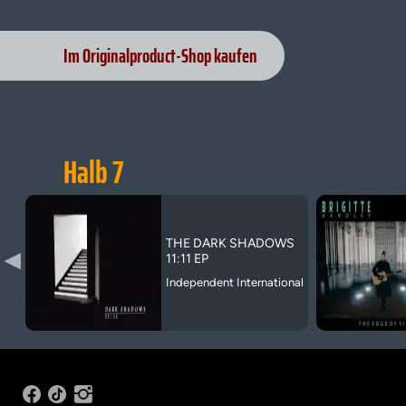
Im Originalproduct-Shop kaufen
Halb 7
THE DARK SHADOWS
▶
11:11 EP
Independent International