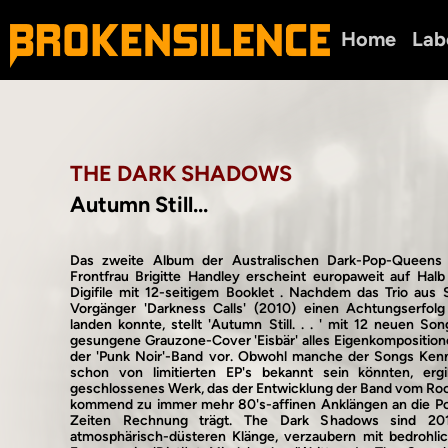
Home
Lab
THE DARK SHADOWS
Autumn Still...
Das zweite Album der Australischen Dark-Pop-Queens 
Frontfrau Brigitte Handley erscheint europaweit auf Hal
Digifile mit 12-seitigem Booklet . Nachdem das Trio aus
Vorgänger 'Darkness Calls' (2010) einen Achtungserfolg
landen konnte, stellt 'Autumn Still. . . ' mit 12 neuen So
gesungene Grauzone-Cover 'Eisbär' alles Eigenkomposition
der 'Punk Noir'-Band vor. Obwohl manche der Songs Kenn
schon von limitierten EP's bekannt sein könnten, ergib
geschlossenes Werk, das der Entwicklung der Band vom Roc
kommend zu immer mehr 80's-affinen Anklängen an die P
Zeiten Rechnung trägt. The Dark Shadows sind 20
atmosphärisch-düsteren Klänge, verzaubern mit bedrohli