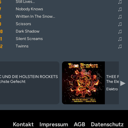
♫
6
Still Lives...
♫
7
Nobody Knows
♫
8
Written In The Snow...
♫
9
Scissors
♫
10
Dark Shadow
♫
11
Silent Screams
♫
12
Twinns
C UND DIE HOLSTEIN ROCKETS
THEE FLAN
▶
ächste Gefecht
The Electro
Elektro Dark
Kontakt
Impressum
AGB
Datenschutz