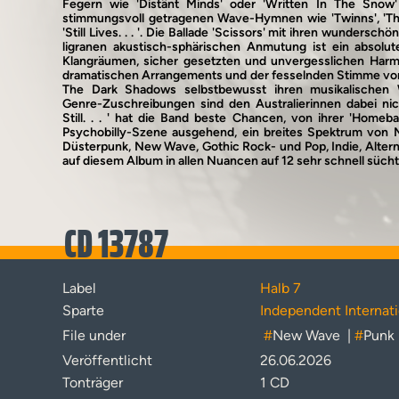
Fegern wie 'Distänt Minds' oder 'Written In The Snow
stimmungsvoll getragenen Wave-Hymnen wie 'Twinns', 'Th
'Still Lives. . . '. Die Ballade 'Scissors' mit ihren wundersc
ligranen akustisch-sphärischen Anmutung ist ein absolute
Klangräumen, sicher gesetzten und unvergesslichen Harm
dramatischen Arrangements und der fesselnden Stimme von
The Dark Shadows selbstbewusst ihren musikalischen 
Genre-Zuschreibungen sind den Australierinnen dabei nic
Still. . . ' hat die Band beste Chancen, von ihrer 'Homeba
Psychobilly-Szene ausgehend, ein breites Spektrum von M
Düsterpunk, New Wave, Gothic Rock- und Pop, Indie, Alternat
auf diesem Album in allen Nuancen auf 12 sehr schnell süc
CD 13787
Label
Halb 7
Sparte
Independent Internati
File under
#
New Wave
|
#
Punk
Veröffentlicht
26.06.2026
Tonträger
1 CD