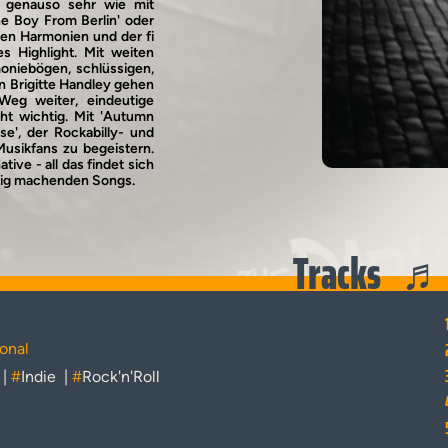
' genauso sehr wie mit
e Boy From Berlin' oder
hönen Harmonien und der fi
s Highlight. Mit weiten
oniebögen, schlüssigen,
 Brigitte Handley gehen
Weg weiter, eindeutige
ht wichtig. Mit 'Autumn
se', der Rockabilly- und
usikfans zu begeistern.
ive - all das findet sich
htig machenden Songs.
Tracks
onal
|
#
Indie
|
#
Rock'n'Roll