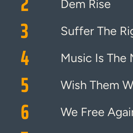
2
Dem Rise
3
Suffer The Ri
4
Music Is The
5
Wish Them We
6
We Free Agai