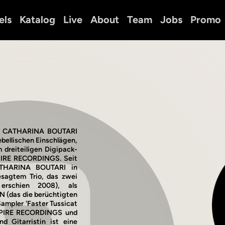
els
Katalog
Live
About
Team
Jobs
Promo
rin CATHARINA BOUTARI
bellischen Einschlägen,
 dreiteiligen Digipack-
PIRE RECORDINGS. Seit
THARINA BOUTARI in
esagtem Trio, das zwei
 erschien 2008), als
N (das die berüchtigten
ampler 'Faster Tussicat
 EMPIRE RECORDINGS und
d Gitarristin ist eine