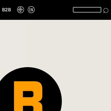
⌕
❉
EN
B2B