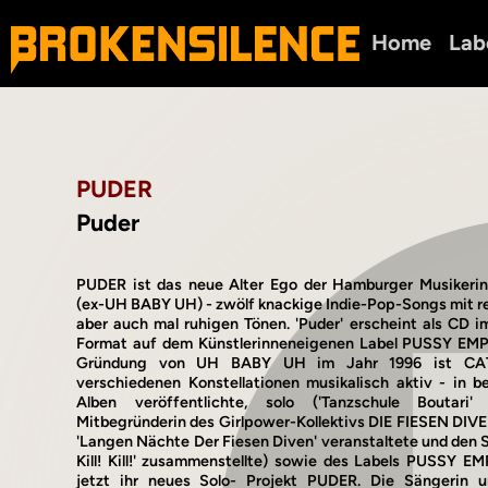
Home
Lab
PUDER
Puder
PUDER ist das neue Alter Ego der Hamburger Musike
(ex-UH BABY UH) - zwölf knackige Indie-Pop-Songs mit re
aber auch mal ruhigen Tönen. 'Puder' erscheint als CD im
Format auf dem Künstlerinneneigenen Label PUSSY EM
Gründung von UH BABY UH im Jahr 1996 ist CA
verschiedenen Konstellationen musikalisch aktiv - in b
Alben veröffentlichte, solo ('Tanzschule Boutari'
Mitbegründerin des Girlpower-Kollektivs DIE FIESEN DIVE
'Langen Nächte Der Fiesen Diven' veranstaltete und den S
Kill! Kill!' zusammenstellte) sowie des Labels PUSSY
jetzt ihr neues Solo- Projekt PUDER. Die Sängerin un