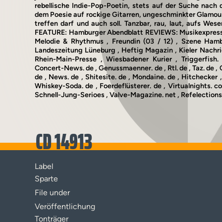
rebellische Indie-Pop-Poetin, stets auf der Suche nach
dem Poesie auf rockige Gitarren, ungeschminkter Glamour
treffen darf und auch soll. Tanzbar, rau, laut, aufs Wesen
FEATURE: Hamburger Abendblatt REVIEWS: Musikexpress (0
Melodie & Rhythmus , Freundin (03 / 12) , Szene Ham
Landeszeitung Lüneburg , Heftig Magazin , Kieler Nachric
Rhein-Main-Presse , Wiesbadener Kurier , Triggerfish. 
Concert-News. de , Genussmaenner. de , Rtl. de , Taz. de ,
de , News. de , Shitesite. de , Mondaine. de , Hitchecker 
Whiskey-Soda. de , Foerdeflüsterer. de , Virtualnights. c
Schnell-Jung-Serioes , Valve-Magazine. net , Refelection
CD 14913
Label
Sparte
File under
Veröffentlichung
Tonträger