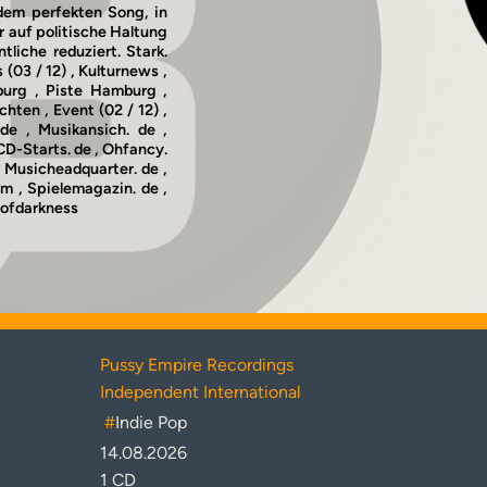
 dem perfekten Song, in
 auf politische Haltung
tliche reduziert. Stark.
3 / 12) , Kulturnews ,
burg , Piste Hamburg ,
hten , Event (02 / 12) ,
de , Musikansich. de ,
 CD-Starts. de , Ohfancy.
, Musicheadquarter. de ,
om , Spielemagazin. de ,
sofdarkness
Pussy Empire Recordings
Independent International
#
Indie Pop
14.08.2026
1 CD