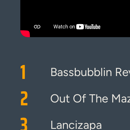
1
Bassbubblin Re
2
Out Of The Ma
3
Lancizapa