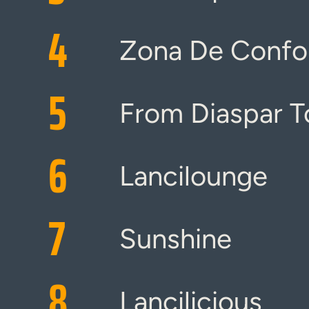
4
Zona De Confo
5
From Diaspar T
6
Lancilounge
7
Sunshine
8
Lancilicious