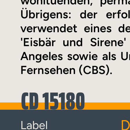
wohltuenden, perm
Übrigens: der erf
verwendet eines der
'Eisbär und Siren
Angeles sowie als 
Fernsehen (CBS).
CD 15180
D
Label