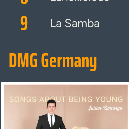
9
La Samba
DMG Germany